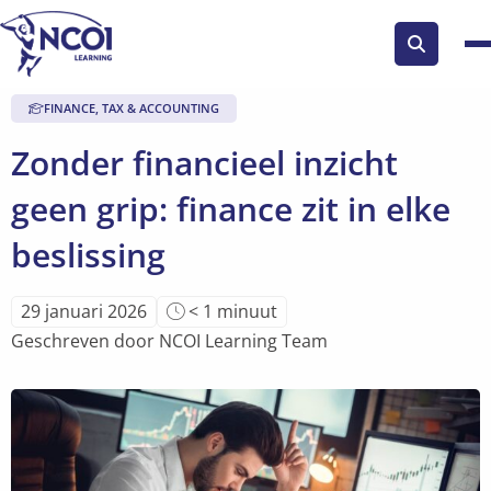
Zoek
knop
FINANCE, TAX & ACCOUNTING
Zonder financieel inzicht
geen grip: finance zit in elke
beslissing
Leestijd
29 januari 2026
< 1
minuut
van
Geschreven door NCOI Learning Team
artikel
is