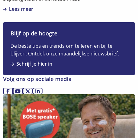
Lees meer
Lees
meer
over
Blijf op de hoogte
Meerwaardenbelasting
–
De beste tips en trends om te leren en bij te
wat
blijven. Ontdek onze maandelijkse nieuwsbrief.
staat
Schrijf je hier in
er
in
Volg ons op sociale media
het
akkoord?
Ga
Ga
Ga
Ga
Lees
naar
naar
naar
naar
meer
Facebook
YouTube
X
LinkedIn
over
Ontdek
meer