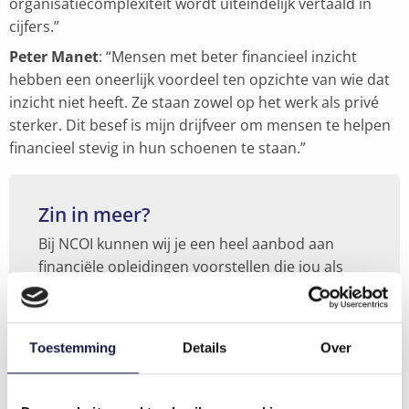
organisatiecomplexiteit wordt uiteindelijk vertaald in
cijfers.”
Peter Manet
: “Mensen met beter financieel inzicht
hebben een oneerlijk voordeel ten opzichte van wie dat
inzicht niet heeft. Ze staan zowel op het werk als privé
sterker. Dit besef is mijn drijfveer om mensen te helpen
financieel stevig in hun schoenen te staan.”
Zin in meer?
Bij NCOI kunnen wij je een heel aanbod aan
financiële opleidingen voorstellen die jou als
leidinggevende kunnen helpen bij het
verruimen van jouw financieel inzicht.
Ontdek ze hier:
Toestemming
Details
Over
Financieel management voor niet-financiële
functies
– Versterk je managementcapaciteiten