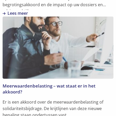
begrotingsakkoord en de impact op uw dossiers en
adviespraktijk.
Lees meer
Lees
meer
over
Begrotingsakkoord
als
“tweede
regeerakkoord”:
fiscale
krachtlijnen
op
een
Meerwaardenbelasting – wat staat er in het
rij
akkoord?
Er is een akkoord over de meerwaardenbelasting of
solidariteitsbijdrage. De krijtlijnen van deze nieuwe
bepaling staan ondertussen vast.