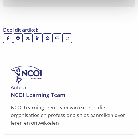
Deel dit artikel:
Deel
Deel
Deel
Deel
Deel
Deel
Deel
op
via
op
op
op
via
via
Facebook
Facebook
X
LinkedIn
Pinterest
e-
WhatsApp
Messenger
mail
Auteur
NCOI Learning Team
NCOI Learning: een team van experts die
organisaties en professionals tips aanreiken over
leren en ontwikkelen