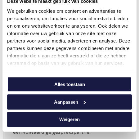
Deze website maakt gebruik van cookies
met het noodzakelijke financiële inzicht
We gebruiken cookies om content en advertenties te
Financieel-economische begrippen voor niet-
personaliseren, om functies voor social media te bieden
financiële functies
– Praktische financiële
en om ons websiteverkeer te analyseren. Ook delen we
basiskennis in 1 dag
informatie over uw gebruik van onze site met onze
Wegwijs in het lezen van een balans
–
partners voor social media, adverteren en analyse. Deze
Stappenplan voor kennis en inzicht in de
partners kunnen deze gegevens combineren met andere
jaarrekening
informatie die u aan ze heeft verstrekt of die ze hebben
verzameld op basis van uw gebruik van hun services.
Essentials boekhouden en jaarrekening
–
Gefundeerde beslissingen dankzij grondig
boekhoudkundig inzicht
Alles toestaan
Financieel Management van a tot z
– Een
helikopterview van de financiële afdeling in 10
Aanpassen
dagen!
MBA Masterclass Financieel Management
–
Weigeren
Versterk je financiële deskundigheid en word
een volwaardige gesprekspartner