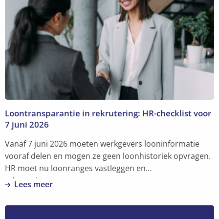
Toekomstgericht
leiderschap:
vertrouwen
geven,
ruimte
maken
en
koers
houden
Loontransparantie in rekrutering: HR-checklist voor
7 juni 2026
Vanaf 7 juni 2026 moeten werkgevers looninformatie
vooraf delen en mogen ze geen loonhistoriek opvragen.
HR moet nu loonranges vastleggen en
rekruteringsprocessen aanpassen.
Lees meer
Lees
meer