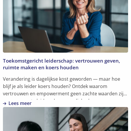
Toekomstgericht leiderschap: vertrouwen geven,
ruimte maken en koers houden
Verandering is dagelijkse kost geworden — maar hoe
blijf je als leider koers houden? Ontdek waarom
vertrouwen en empowerment geen zachte waarden zijn,
maar concrete leiderschapsvaardigheden.
Lees meer
Lees
meer
over