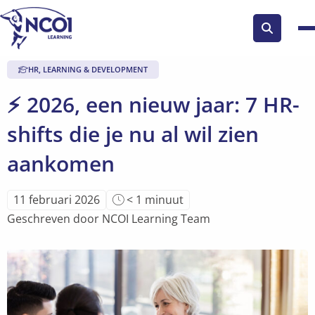
Zoek
knop
HR, LEARNING & DEVELOPMENT
⚡ 2026, een nieuw jaar: 7 HR-
shifts die je nu al wil zien
aankomen
Leestijd
11 februari 2026
< 1
minuut
van
Geschreven door NCOI Learning Team
artikel
is