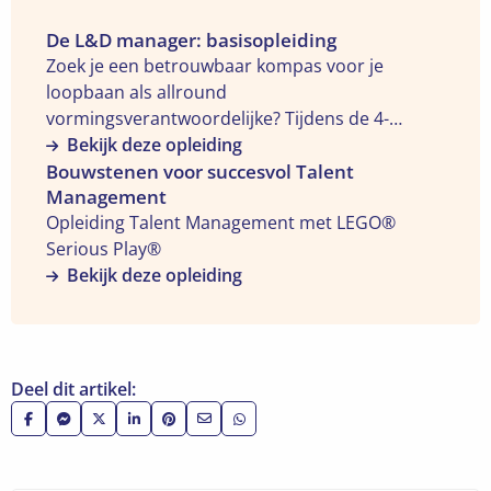
Bekijk
De L&D manager: basisopleiding
de
Zoek je een betrouwbaar kompas voor je
opleiding
loopbaan als allround
"De
vormingsverantwoordelijke? Tijdens de 4-
L&D
daagse 'De L&D manager: basisopleiding' leren
Bekijk deze opleiding
manager:
Bekijk
ervaren managers in het VTO-vak je een
Bouwstenen voor succesvol Talent
Management
basisopleiding"
de
professioneel plan voor je
Opleiding Talent Management met LEGO®
opleiding
opleidingsmanagement uitwerken en concreet
Serious Play®
"Bouwstenen
realiseren. Geschikt voor wie
Bekijk deze opleiding
voor
opleidingsverantwoordelijke is of wie die
succesvol
jobambitie koestert.
Talent
Management"
Deel dit artikel:
Deel
Deel
Deel
Deel
Deel
Deel
Deel
op
via
op
op
op
via
via
Facebook
Facebook
X
LinkedIn
Pinterest
e-
WhatsApp
Messenger
mail