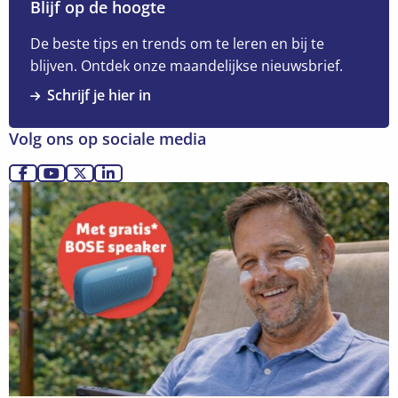
over
Blijf op de hoogte
Loontransparantie
in
De beste tips en trends om te leren en bij te
rekrutering:
blijven. Ontdek onze maandelijkse nieuwsbrief.
HR-
Schrijf je hier in
checklist
voor
Volg ons op sociale media
7
juni
Ga
Ga
Ga
Ga
Lees
2026
naar
naar
naar
naar
meer
Facebook
YouTube
X
LinkedIn
over
Ontdek
meer