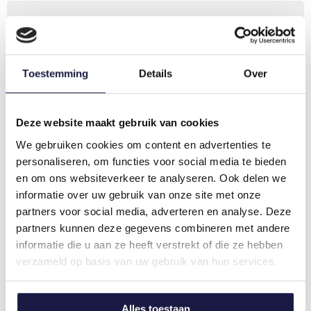
Opleidingstip:
AI praktisch inzetten in HR, met beleid en
structuur
Toestemming
Details
Over
Tips & tricks voor ChatGPT in HR
Deze website maakt gebruik van cookies
6) Skills-based werken: skills, motivatie én potentieel
We gebruiken cookies om content en advertenties te
als basis voor keuzes
personaliseren, om functies voor social media te bieden
en om ons websiteverkeer te analyseren. Ook delen we
De arbeidsmarkt vraagt dat je breder kijkt dan ervaring
informatie over uw gebruik van onze site met onze
alleen. In 2026 groeit het belang van vaardigheden,
partners voor social media, adverteren en analyse. Deze
potentieel én motivatie: wat kan iemand, wat kan
partners kunnen deze gegevens combineren met andere
iemand leren, en wat drijft iemand om te blijven
informatie die u aan ze heeft verstrekt of die ze hebben
groeien?
verzameld op basis van uw gebruik van hun services.
Actieplan doorheen 2026
Alles toestaan