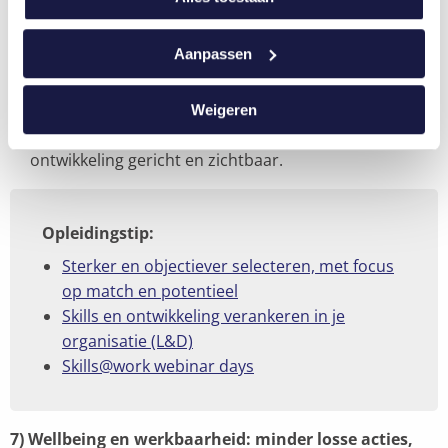
Q2
: definieer kernskills per rol en bepaal hoe je skills
en motivatie objectief inschat (cases, werkproeven,
Aanpassen
gestructureerde interviews).
Q3
: integreer dit in rekrutering en interne mobiliteit
(re-skilling): transparante criteria en groeipaden.
Weigeren
Q4
: koppel learning aan skills én motivatie: maak
ontwikkeling gericht en zichtbaar.
Opleidingstip:
Sterker en objectiever selecteren, met focus
op match en potentieel
Skills en ontwikkeling verankeren in je
organisatie (L&D)
Skills@work webinar days
7) Wellbeing en werkbaarheid: minder losse acties,