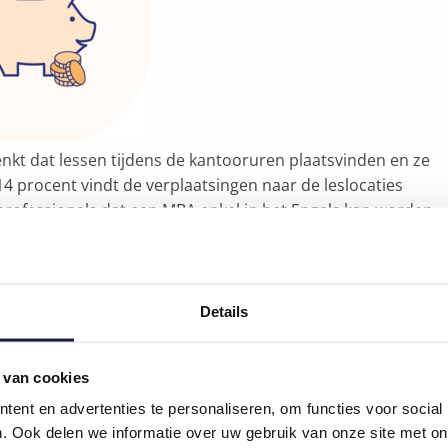
enkt dat lessen tijdens de kantooruren plaatsvinden en ze
 procent vindt de verplaatsingen naar de leslocaties
e professionals dat een MBA enkel in het Engels kan worden
n
ngen in België, is men zich ervan bewust dat er wel wat
Details
een MBA-studie te beginnen, ook al hebben ze daar wel
 van cookies
agementscholen en universitairen duur zijn. Daarom heeft
k is voor middenkaders, zonder evenwel aan kwaliteit in te
ent en advertenties te personaliseren, om functies voor social
ie ook nog in de praktijk staan.
. Ook delen we informatie over uw gebruik van onze site met on