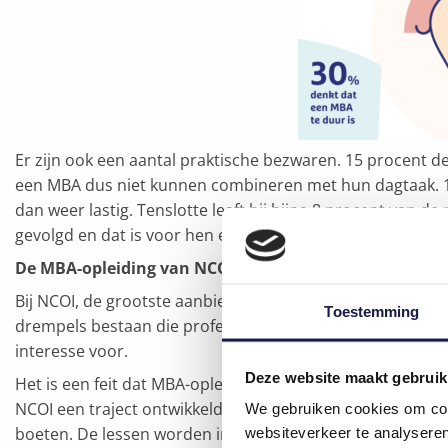
Er zijn ook een aantal praktische bezwaren. 15 procent d
een MBA dus niet kunnen combineren met hun dagtaak. 14
dan weer lastig. Tenslotte leeft bij bijna 8 procent van d
gevolgd en dat is voor hen een bijkomende uitdaging.
De MBA-opleiding van NCOI Learning biedt oplossinge
Bij NCOI, de grootste aanbieder van professionele opleidi
Toestemming
drempels bestaan die professionals tegenhouden om aan 
interesse voor.
Deze website maakt gebruik
Het is een feit dat MBA-opleidingen bij de klassieke man
NCOI een traject ontwikkeld aan een prijs die toegankelij
We gebruiken cookies om cont
boeten. De lessen worden immers gegeven door experten d
websiteverkeer te analyseren