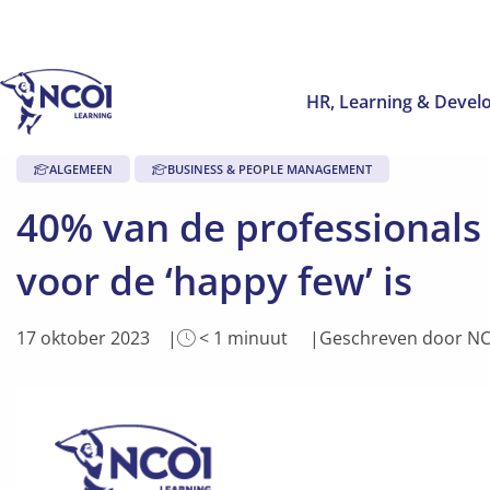
HR, Learning & Deve
ALGEMEEN
BUSINESS & PEOPLE MANAGEMENT
40% van de professionals
voor de ‘happy few’ is
Leestijd
17 oktober 2023
< 1
minuut
Geschreven door NC
van
artikel
is