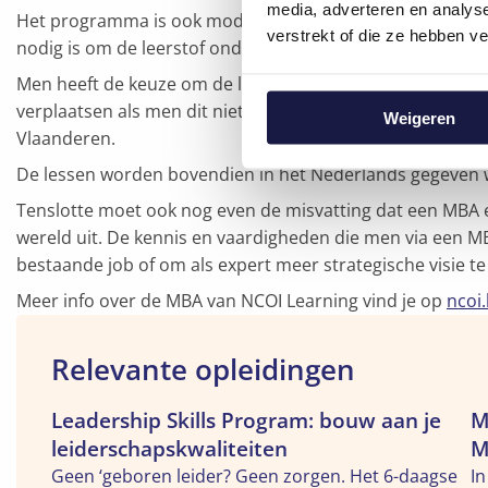
media, adverteren en analys
Het programma is ook modulair. Hierdoor kan men het tra
verstrekt of die ze hebben v
nodig is om de leerstof onder de knie te krijgen.
Men heeft de keuze om de lessen klassikaal of in een virtu
verplaatsen als men dit niet wil. Wil men toch ‘live’ een l
Weigeren
Vlaanderen.
De lessen worden bovendien in het Nederlands gegeven w
Tenslotte moet ook nog even de misvatting dat een MBA
wereld uit. De kennis en vaardigheden die men via een M
bestaande job of om als expert meer strategische visie t
Meer info over de MBA van NCOI Learning vind je op
ncoi
Relevante opleidingen
Bekijk
Leadership Skills Program: bouw aan je
Be
M
de
d
leiderschapskwaliteiten
M
opleiding
op
Geen ‘geboren leider? Geen zorgen. Het 6-daagse
I