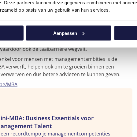
e. Deze partners kunnen deze gegevens combineren met andere i
ject op eigen tempo afleggen en dus alle tijd nemen die
erzameld op basis van uw gebruik van hun services.
al classroom te volgen. Het is dus niet nodig om zich te
es bijwonen, dan kan dit op goed bereikbare locaties in
Aanpassen
aardoor ook de taalbarrière wegvalt.
 enkel voor mensen met managementambities is de
BA verwerft, helpen ook om te groeien binnen een
e verwerven en dus betere adviezen te kunnen geven.
.be/MBA
kijk
ini-MBA: Business Essentials voor
e
anagement Talent
leiding
n een recordtempo je managementcompetenties