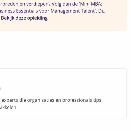
ini-
rbreden en verdiepen? Volg dan de 'Mini-MBA:
BA:
siness Essentials voor Management Talent'. Dit
siness
ieke trainingsprogramma leert je in 10 dagen
Bekijk deze opleiding
sentials
t je écht moet weten om mee te draaien als
oor
nager en een succesvolle strategie voor je
anagement
ganisatie uit te stippelen.
lent"
m
experts die organisaties en professionals tips
wikkelen