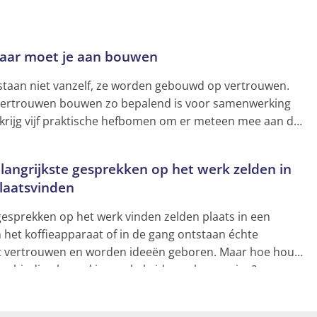
aar moet je aan bouwen
staan niet vanzelf, ze worden gebouwd op vertrouwen.
ertrouwen bouwen zo bepalend is voor samenwerking
 krijg vijf praktische hefbomen om er meteen mee aan de
angrijkste gesprekken op het werk zelden in
laatsvinden
gesprekken op het werk vinden zelden plaats in een
 het koffieapparaat of in de gang ontstaan échte
it vertrouwen en worden ideeën geboren. Maar hoe houd
 verbinding levend in een hybride werkomgeving?