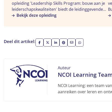
"Leadership
"M
opleiding 'Leadership Skills Program: bouw aan je
ve
Skills
M
leiderschapskwaliteiten' biedt de leidinggevende
Bu
Program:
Bu
vaardigheden die je nodig hebt om een team te
Bekijk deze opleiding
un
bouw
Es
motiveren, te organiseren en te sturen.
wa
aan
v
ma
je
M
or
leiderschapskwaliteiten"
Ta
Deel dit artikel:
Deel
Deel
Deel
Deel
Deel
Deel
op
op
op
op
via
via
Facebook
X
LinkedIn
Pinterest
e-
WhatsApp
mail
Auteur
NCOI Learning Tea
NCOI Learning: een team van 
aanreiken over leren en ont