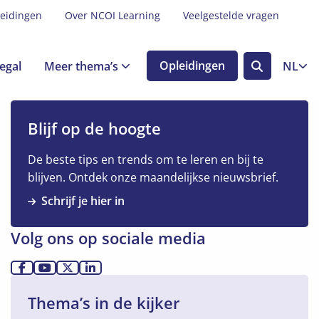
leidingen
Over NCOI Learning
Veelgestelde vragen
egal
Meer thema’s
Opleidingen
NL
Zoek
knop
Blijf op de hoogte
De beste tips en trends om te leren en bij te
blijven. Ontdek onze maandelijkse nieuwsbrief.
Schrijf je hier in
Volg ons op sociale media
Ga
Ga
Ga
Ga
naar
naar
naar
naar
Thema’s in de kijker
Facebook
YouTube
X
LinkedIn