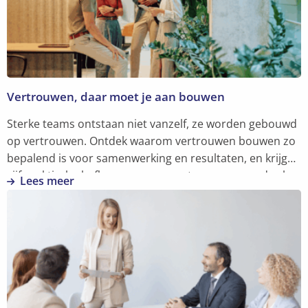
Vertrouwen, daar moet je aan bouwen
Sterke teams ontstaan niet vanzelf, ze worden gebouwd
op vertrouwen. Ontdek waarom vertrouwen bouwen zo
bepalend is voor samenwerking en resultaten, en krijg
vijf praktische hefbomen om er meteen mee aan de slag
Lees meer
te gaan.
Lees
meer
over
Vertrouwen,
daar
moet
je