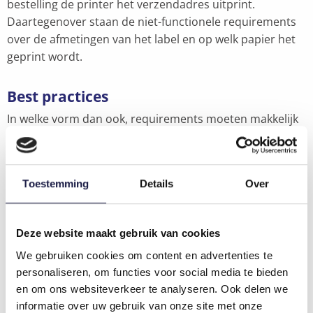
bestelling de printer het verzendadres uitprint.
Daartegenover staan de niet-functionele requirements
over de afmetingen van het label en op welk papier het
geprint wordt.
Best practices
In welke vorm dan ook, requirements moeten makkelijk
begrijpbaar en duidelijk zijn. Ze neerschrijven in
dagdagelijkse taal is dan ook een goed begin. Geef ook
de voorkeur aan actieve woordvormen. Ervoor zorgen
Toestemming
Details
Over
dat er zich in elke zin een agent bevindt, maakt het
korter en daadkrachtiger. Wees ook kordaat in je
formuleringen. Gebruik ‘moeten’ in plaats van ‘zou
Deze website maakt gebruik van cookies
moeten’, zodat er geen discussie mogelijk is. Een ander
We gebruiken cookies om content en advertenties te
voorbeeld is om niet simpelweg te noteren dat een
personaliseren, om functies voor social media te bieden
pagina ‘snel’ moet laden, maar plak er effectief een
en om ons websiteverkeer te analyseren. Ook delen we
aantal seconden op. Verder is het belangrijk om
informatie over uw gebruik van onze site met onze
consistent te zijn in terminologie. Gebruik dus altijd