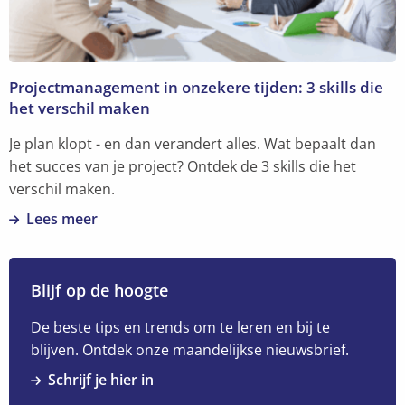
aan
bouwen
Projectmanagement in onzekere tijden: 3 skills die
het verschil maken
Je plan klopt - en dan verandert alles. Wat bepaalt dan
het succes van je project? Ontdek de 3 skills die het
verschil maken.
Lees meer
Lees
meer
over
Blijf op de hoogte
Projectmanagement
in
De beste tips en trends om te leren en bij te
onzekere
blijven. Ontdek onze maandelijkse nieuwsbrief.
tijden:
Schrijf je hier in
3