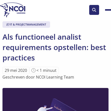
Zoek
knop
IT & PROJECTMANAGEMENT
Als functioneel analist
requirements opstellen: best
practices
Leestijd
29 mei 2020
< 1
minuut
van
Geschreven door NCOI Learning Team
artikel
is