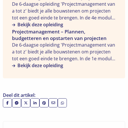
De 6-daagse opleiding 'Projectmanagement van
opleiding
a tot z' biedt je alle bouwstenen om projecten
"Projectmanagement
tot een goed einde te brengen. In de 4e module
–
'Omgaan met weerstand en verandering in
Bekijk deze opleiding
Omgaan
Bekijk
projecten' krijg je meer zicht op
Projectmanagement – Plannen,
met
budgetteren en opstarten van projecten
de
changemanagement: hoe ga je om met
verandering
De 6-daagse opleiding 'Projectmanagement van
opleiding
weerstand tegen verandering?
en
a tot z' biedt je alle bouwstenen om projecten
"Projectmanagement
weerstand
tot een goed einde te brengen. In de 1e module
–
in
'Plannen, budgetteren en opstarten van
Bekijk deze opleiding
Plannen,
projecten"
projecten' leer je in 2 dagen hoe je projecten
budgetteren
succesvoller kan managen door op een
en
planmatige en gestructureerde manier te
opstarten
werken. Een goede basis!
van
Deel dit artikel:
projecten"
Deel
Deel
Deel
Deel
Deel
Deel
Deel
op
via
op
op
op
via
via
Facebook
Facebook
X
LinkedIn
Pinterest
e-
WhatsApp
Messenger
mail