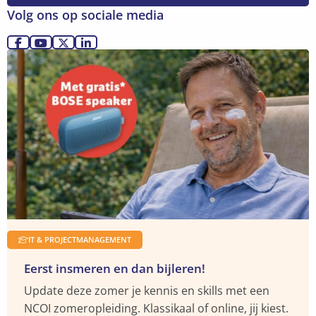
skills
Volg ons op sociale media
die
het
Ga
Ga
Ga
Ga
Lees
verschil
naar
naar
naar
naar
meer
maken
Facebook
YouTube
X
LinkedIn
over
Ontdek
meer
IT & PROJECTMANAGEMENT
Eerst insmeren en dan bijleren!
Update deze zomer je kennis en skills met een
NCOI zomeropleiding. Klassikaal of online, jij kiest.