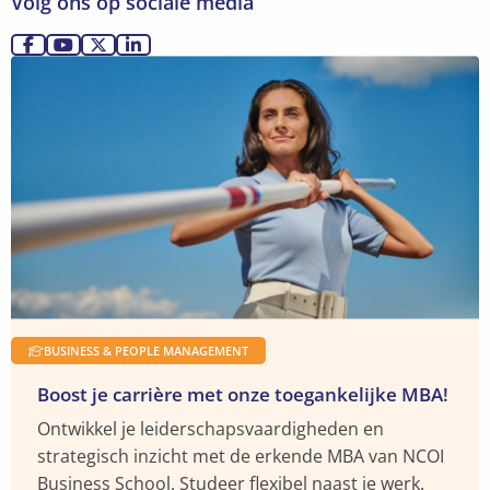
Volg ons op sociale media
werk
zelden
Ga
Ga
Ga
Ga
Lees
in
naar
naar
naar
naar
meer
een
Facebook
YouTube
X
LinkedIn
over
meeting
Meer
plaatsvinden
info
BUSINESS & PEOPLE MANAGEMENT
Boost je carrière met onze toegankelijke MBA!
Ontwikkel je leiderschapsvaardigheden en
strategisch inzicht met de erkende MBA van NCOI
Business School. Studeer flexibel naast je werk.