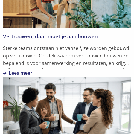
Vertrouwen, daar moet je aan bouwen
Sterke teams ontstaan niet vanzelf, ze worden gebouwd
op vertrouwen. Ontdek waarom vertrouwen bouwen zo
bepalend is voor samenwerking en resultaten, en krijg
vijf praktische hefbomen om er meteen mee aan de slag
Lees meer
te gaan.
Lees
meer
over
Vertrouwen,
daar
moet
je
aan