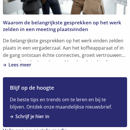
bouwen
Waarom de belangrijkste gesprekken op het werk
zelden in een meeting plaatsvinden
De belangrijkste gesprekken op het werk vinden zelden
plaats in een vergaderzaal. Aan het koffieapparaat of in
de gang ontstaan échte connecties, groeit vertrouwen
en worden ideeën geboren. Maar hoe houd je die
Lees meer
menselijke verbinding levend in een hybride
Lees
werkomgeving?
meer
over
Blijf op de hoogte
Waarom
de
De beste tips en trends om te leren en bij te
belangrijkste
blijven. Ontdek onze maandelijkse nieuwsbrief.
gesprekken
Schrijf je hier in
op
het