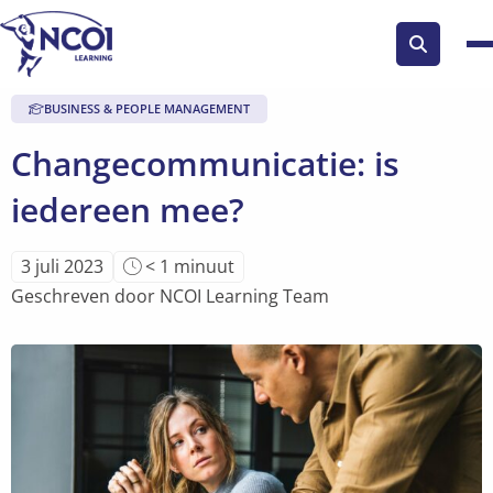
Zoek
knop
BUSINESS & PEOPLE MANAGEMENT
Changecommunicatie: is
iedereen mee?
Leestijd
3 juli 2023
< 1
minuut
van
Geschreven door NCOI Learning Team
artikel
is