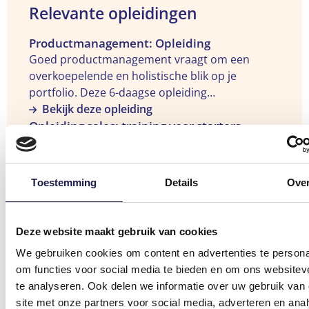
Relevante opleidingen
Bekijk
Productmanagement: Opleiding
de
Goed productmanagement vraagt om een
opleiding
overkoepelende en holistische blik op je
"Productmanagement:
portfolio. Deze 6-daagse opleiding
Opleiding"
'Productmanagement' toont je het allround
Bekijk deze opleiding
Bekijk
pakket van wat goed productmanagement
Opleiding sales: training voor starters
de
inhoudt en welke 'capabilities' een succesvolle
Een goede eerste indruk als commercieel
opleiding
productmanager zich eigen moet maken qua
medewerker is uiteraard belangrijk. Maar dat
"Opleiding
vakkennis, tools, technieken en vaardigheden.
alleen is niet voldoende om te kunnen
Toestemming
Details
Ove
sales:
overtuigen en onderhandelen en om kansen te
Bekijk deze opleiding
training
zien. In deze 4-daagse training 'Sales: training
voor
voor starters' krijg je een pakket aan technieken
Deze website maakt gebruik van cookies
starters"
en inzichten mee om beter te worden als
We gebruiken cookies om content en advertenties te persona
salestalent. Inclusief persoonlijk actieplan.
Deel dit artikel:
om functies voor social media te bieden en om ons websitev
te analyseren. Ook delen we informatie over uw gebruik van
Deel
Deel
Deel
Deel
Deel
Deel
Deel
op
via
op
op
op
via
via
site met onze partners voor social media, adverteren en ana