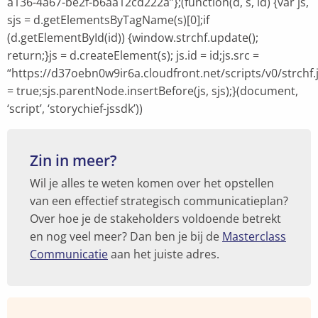
a136-4a67-be2f-b6aa12cd222a”};(function(d, s, id) {var js,
sjs = d.getElementsByTagName(s)[0];if
(d.getElementById(id)) {window.strchf.update();
return;}js = d.createElement(s); js.id = id;js.src =
“https://d37oebn0w9ir6a.cloudfront.net/scripts/v0/strchf.j
= true;sjs.parentNode.insertBefore(js, sjs);}(document,
‘script’, ‘storychief-jssdk’))
Zin in meer?
Wil je alles te weten komen over het opstellen
van een effectief strategisch communicatieplan?
Over hoe je de stakeholders voldoende betrekt
en nog veel meer? Dan ben je bij de
Masterclass
Communicatie
aan het juiste adres.