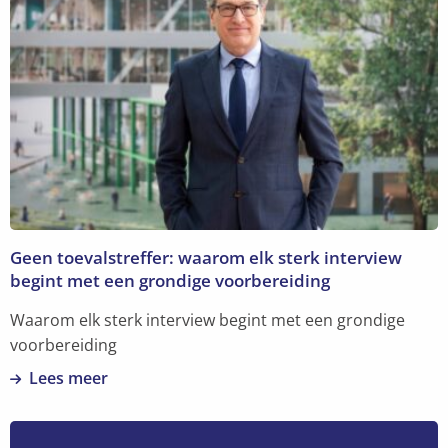
over
Communicatie
op
de
werkvloer:
de
verbindende
factor
voor
succes
Geen toevalstreffer: waarom elk sterk interview
begint met een grondige voorbereiding
Waarom elk sterk interview begint met een grondige
voorbereiding
Lees meer
Lees
meer