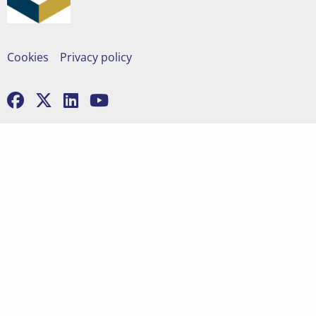
Cookies
Privacy policy
Ga
Ga
Ga
Ga
naar
naar
naar
naar
facebook
x
linkedin
youtube