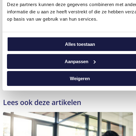
Facebook
Facebook
X
LinkedIn
Pinterest
e-
WhatsApp
Deze partners kunnen deze gegevens combineren met ande
Messenger
mail
informatie die u aan ze heeft verstrekt of die ze hebben ver
op basis van uw gebruik van hun services.
Auteur
NCOI Learning Team
Alles toestaan
NCOI Learning: een team van experts die
Aanpassen
organisaties en professionals tips aanreiken over
leren en ontwikkelen
Weigeren
Lees ook deze artikelen