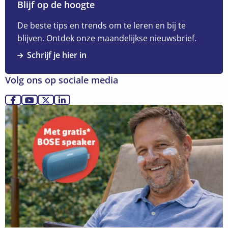
over
Blijf op de hoogte
Geen
toevalstreffer:
De beste tips en trends om te leren en bij te
waarom
blijven. Ontdek onze maandelijkse nieuwsbrief.
elk
Schrijf je hier in
sterk
interview
Volg ons op sociale media
begint
met
Ga
Ga
Ga
Ga
Lees
een
naar
naar
naar
naar
meer
grondige
Facebook
YouTube
X
LinkedIn
over
voorbereiding
Ontdek
meer