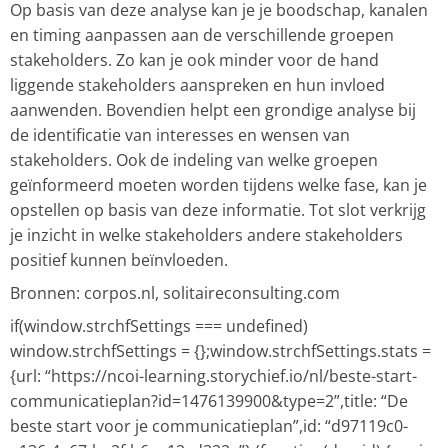
Op basis van deze analyse kan je je boodschap, kanalen
en timing aanpassen aan de verschillende groepen
stakeholders. Zo kan je ook minder voor de hand
liggende stakeholders aanspreken en hun invloed
aanwenden. Bovendien helpt een grondige analyse bij
de identificatie van interesses en wensen van
stakeholders. Ook de indeling van welke groepen
geïnformeerd moeten worden tijdens welke fase, kan je
opstellen op basis van deze informatie. Tot slot verkrijg
je inzicht in welke stakeholders andere stakeholders
positief kunnen beïnvloeden.
Bronnen: corpos.nl, solitaireconsulting.com
if(window.strchfSettings === undefined)
window.strchfSettings = {};window.strchfSettings.stats =
{url: “https://ncoi-learning.storychief.io/nl/beste-start-
communicatieplan?id=1476139900&type=2”,title: “De
beste start voor je communicatieplan”,id: “d97119c0-