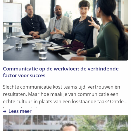
Communicatie op de werkvloer: de verbindende
factor voor succes
Slechte communicatie kost teams tijd, vertrouwen én
resultaten. Maar hoe maak je van communicatie een
echte cultuur in plaats van een losstaande taak? Ontdek
het in dit artikel.
Lees meer
Lees
meer