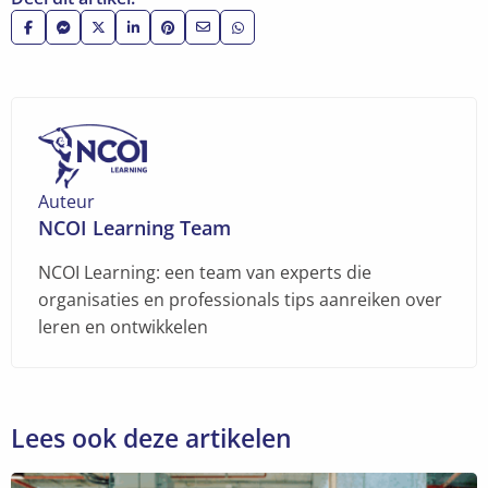
Deel
Deel
Deel
Deel
Deel
Deel
Deel
op
via
op
op
op
via
via
Facebook
Facebook
X
LinkedIn
Pinterest
e-
WhatsApp
Messenger
mail
Auteur
NCOI Learning Team
NCOI Learning: een team van experts die
organisaties en professionals tips aanreiken over
leren en ontwikkelen
Lees ook deze artikelen