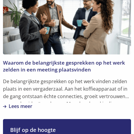
over
Vertrouwen,
daar
moet
je
aan
bouwen
Waarom de belangrijkste gesprekken op het werk
zelden in een meeting plaatsvinden
De belangrijkste gesprekken op het werk vinden zelden
plaats in een vergaderzaal. Aan het koffieapparaat of in
de gang ontstaan échte connecties, groeit vertrouwen
en worden ideeën geboren. Maar hoe houd je die
Lees meer
menselijke verbinding levend in een hybride
Lees
werkomgeving?
meer
over
Blijf op de hoogte