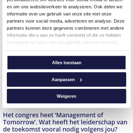
en om ons websiteverkeer te analyseren. Ook delen we
van punt A naar punt B, een wendbare
informatie over uw gebruik van onze site met onze
strategie zigzagt maar altijd met het grote doel
partners voor social media, adverteren en analyse. Deze
finaal in zicht.
partners kunnen deze gegevens combineren met andere
informatie die u aan ze heeft verstrekt of die ze hebben
Je bent gekend voor je praktische theorie,
verzameld op basis van uw gebruik van hun services.
op welke manier wil je toepasbare tips &
tricks meegeven in jouw keynote?
Ik eindig mijn keynote met de tien belangrijkste concrete
Alles toestaan
acties die elk bedrijf moet uitvoeren om een goed zicht
te krijgen op de graad van wendbaarheid van hun
Aanpassen
businessmodel en bedrijf. Tegelijk doorspek ik de
presentatie met tal van voorbeelden zodat de theorie
Weigeren
wel heel gemakkelijk te begrijpen is.
Het congres heet ‘Management of
Tomorrow’. Wat heeft het leiderschap van
de toekomst vooral nodig volgens jou?