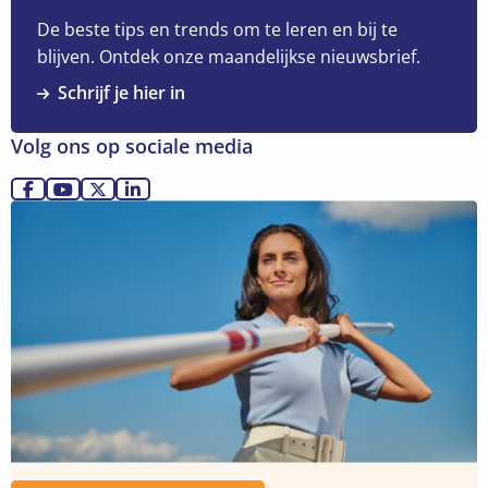
Waarom
de
De beste tips en trends om te leren en bij te
belangrijkste
blijven. Ontdek onze maandelijkse nieuwsbrief.
gesprekken
Schrijf je hier in
op
het
Volg ons op sociale media
werk
zelden
Ga
Ga
Ga
Ga
Lees
in
naar
naar
naar
naar
meer
een
Facebook
YouTube
X
LinkedIn
over
meeting
Meer
plaatsvinden
info