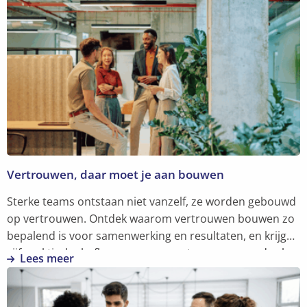
Vertrouwen, daar moet je aan bouwen
Sterke teams ontstaan niet vanzelf, ze worden gebouwd
op vertrouwen. Ontdek waarom vertrouwen bouwen zo
bepalend is voor samenwerking en resultaten, en krijg
vijf praktische hefbomen om er meteen mee aan de slag
Lees meer
te gaan.
Lees
meer