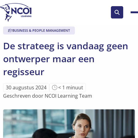
Zoek
knop
BUSINESS & PEOPLE MANAGEMENT
De strateeg is vandaag geen
ontwerper maar een
regisseur
Leestijd
30 augustus 2024
< 1
minuut
van
Geschreven door NCOI Learning Team
artikel
is