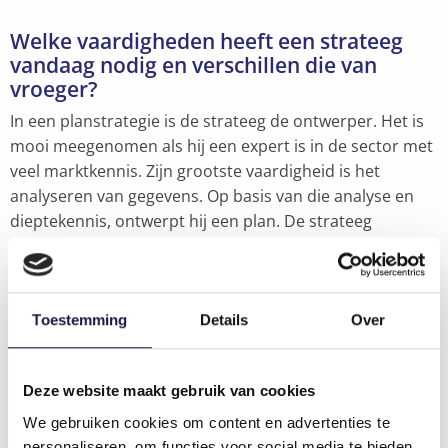
Welke vaardigheden heeft een strateeg
vandaag nodig en verschillen die van
vroeger?
In een planstrategie is de strateeg de ontwerper. Het is
mooi meegenomen als hij een expert is in de sector met
veel marktkennis. Zijn grootste vaardigheid is het
analyseren van gegevens. Op basis van die analyse en
dieptekennis, ontwerpt hij een plan. De strateeg
vandaag heeft de rol van regisseur. Hij zorgt ervoor dat
experimenten bij de
purpose
van het bedrijf passen. Hij
is vooral bezig met het selecteren van planbare
experimenten en projecten, het coördineren van de
Toestemming
Details
Over
geleerde lessen, het toewijzen van middelen om
initiatieven op te schalen en het starten van nieuwe
Deze website maakt gebruik van cookies
experimenten.
We gebruiken cookies om content en advertenties te
Bij een planmatige strategie ga je zogezegd
personaliseren, om functies voor social media te bieden