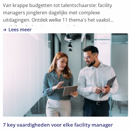
Van krappe budgetten tot talentschaarste: facility
managers jongleren dagelijks met complexe
uitdagingen. Ontdek welke 11 thema's het vaakst
opduiken én hoe je er strategisch mee omgaat.
Lees meer
Lees
meer
over
Uitdagingen
in
facility
management:
11
tips
om
ze
slim
aan
7 key vaardigheden voor elke facility manager
te