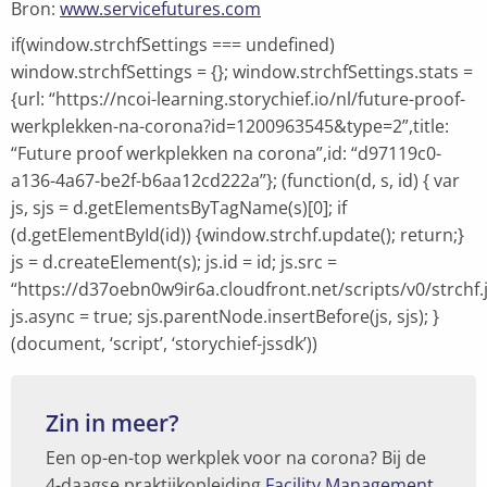
Bron:
www.servicefutures.com
if(window.strchfSettings === undefined)
window.strchfSettings = {}; window.strchfSettings.stats =
{url: “https://ncoi-learning.storychief.io/nl/future-proof-
werkplekken-na-corona?id=1200963545&type=2”,title:
“Future proof werkplekken na corona”,id: “d97119c0-
a136-4a67-be2f-b6aa12cd222a”}; (function(d, s, id) { var
js, sjs = d.getElementsByTagName(s)[0]; if
(d.getElementById(id)) {window.strchf.update(); return;}
js = d.createElement(s); js.id = id; js.src =
“https://d37oebn0w9ir6a.cloudfront.net/scripts/v0/strchf.j
js.async = true; sjs.parentNode.insertBefore(js, sjs); }
(document, ‘script’, ‘storychief-jssdk’))
Zin in meer?
Een op-en-top werkplek voor na corona? Bij de
4-daagse praktijkopleiding
Facility Management