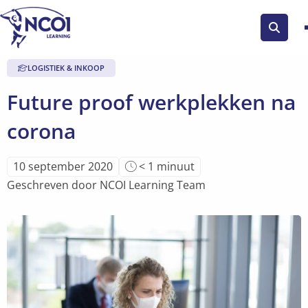
Zoek
knop
LOGISTIEK & INKOOP
Future proof werkplekken na
corona
Leestijd
10 september 2020
< 1
minuut
van
Geschreven door NCOI Learning Team
artikel
is