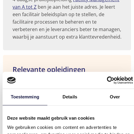
van A tot Z
ben je aan het juiste adres. Je leert
een facilitair beleidsplan op te stellen, de
facilitaire processen te beheren en te
verbeteren en je leveranciers beter te managen,
waarbij je aanstuurt op extra klanttevredenheid.
Relevante opleidingen
Bekijk
Opleiding douane van a tot z
de
In de basisopleiding 'Douane van a tot z'
opleiding
overloop je op gestructureerde wijze alle
Toestemming
Details
Over
"Opleiding
relevante aspecten van de
douane
douanereglementering. Je krijgt toelichting aan
Bekijk deze opleiding
van
Bekijk
de hand van praktische voorbeelden en oefent
Opleiding overheidsopdrachten van a tot z
Deze website maakt gebruik van cookies
a
de
de materie in via realistische cases. Inclusief
Overheidsopdrachten uitschrijven, organiseren
We gebruiken cookies om content en advertenties te
tot
opleiding
gratis Douanezakboekje van Wolters Kluwer.
en toewijzen is complexer dan vroeger. Wapen