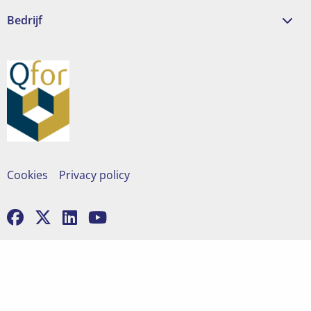
Bedrijf
Cookies
Privacy policy
Ga
Ga
Ga
Ga
naar
naar
naar
naar
facebook
x
linkedin
youtube