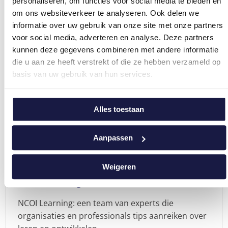
personaliseren, om functies voor social media te bieden en
z"
"Opleiding
je daarom met kennis van de wetgeving, de
om ons websiteverkeer te analyseren. Ook delen we
overheidsopdrachten
rechtspraak en het marktaanbod, en met een
Bekijk deze opleiding
informatie over uw gebruik van onze site met onze partners
van
inzicht in de technische aspecten. Tijdens de
voor social media, adverteren en analyse. Deze partners
a
opleiding 'Overheidsopdrachten van a tot z' leer
kunnen deze gegevens combineren met andere informatie
tot
je alle stappen te zetten, vanaf het opstellen van
die u aan ze heeft verstrekt of die ze hebben verzameld op
z"
een aanbesteding tot de keuze van de beste
Deel dit artikel:
basis van uw gebruik van hun services.
leverancier.
Deel
Deel
Deel
Deel
Deel
Deel
Deel
op
via
op
op
op
via
via
Alles toestaan
Facebook
Facebook
X
LinkedIn
Pinterest
e-
WhatsApp
Messenger
mail
Aanpassen
Weigeren
Auteur
NCOI Learning Team
NCOI Learning: een team van experts die
organisaties en professionals tips aanreiken over