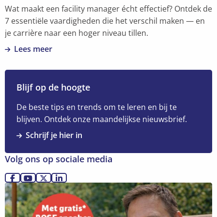
pakken
Wat maakt een facility manager écht effectief? Ontdek de
7 essentiële vaardigheden die het verschil maken — en
je carrière naar een hoger niveau tillen.
Lees meer
Lees
meer
over
Blijf op de hoogte
7
key
De beste tips en trends om te leren en bij te
vaardigheden
blijven. Ontdek onze maandelijkse nieuwsbrief.
voor
Schrijf je hier in
elke
facility
Volg ons op sociale media
manager
Ga
Ga
Ga
Ga
Lees
naar
naar
naar
naar
meer
Facebook
YouTube
X
LinkedIn
over