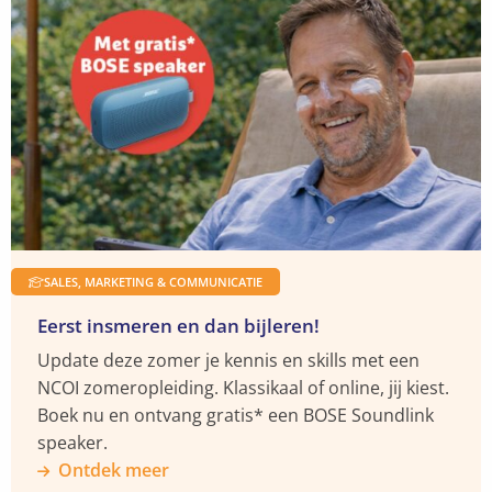
naar
naar
naar
naar
meer
grondige
Facebook
YouTube
X
LinkedIn
over
voorbereiding
Ontdek
meer
SALES, MARKETING & COMMUNICATIE
Eerst insmeren en dan bijleren!
Update deze zomer je kennis en skills met een
NCOI zomeropleiding. Klassikaal of online, jij kiest.
Boek nu en ontvang gratis* een BOSE Soundlink
speaker.
Ontdek meer