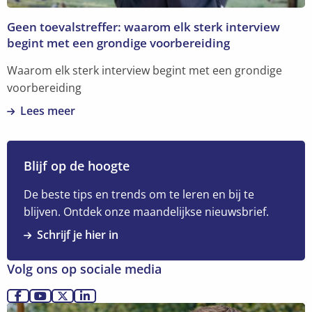
succes
Geen toevalstreffer: waarom elk sterk interview
begint met een grondige voorbereiding
Waarom elk sterk interview begint met een grondige
voorbereiding
Lees meer
Lees
meer
over
Blijf op de hoogte
Geen
toevalstreffer:
De beste tips en trends om te leren en bij te
waarom
blijven. Ontdek onze maandelijkse nieuwsbrief.
elk
Schrijf je hier in
sterk
interview
Volg ons op sociale media
begint
met
Ga
Ga
Ga
Ga
Lees
een