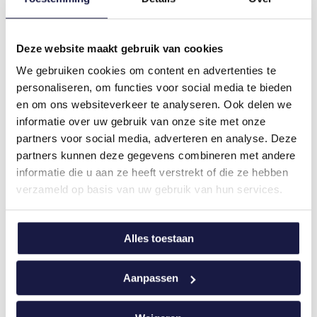
afgewerkt drukwerk
Of scherp je communicatievaardigheden aan
tijdens eens van onze
opleidingen in
Deze website maakt gebruik van cookies
marketingcommunicatie
.
We gebruiken cookies om content en advertenties te
personaliseren, om functies voor social media te bieden
en om ons websiteverkeer te analyseren. Ook delen we
informatie over uw gebruik van onze site met onze
partners voor social media, adverteren en analyse. Deze
Relevante opleidingen
partners kunnen deze gegevens combineren met andere
informatie die u aan ze heeft verstrekt of die ze hebben
Bekijk
Opleiding : Key Account Manager
verzameld op basis van uw gebruik van hun services.
de
Goed uitgebouwd key account management
opleiding
vraagt specifieke skills, inzichten en
Alles toestaan
"Opleiding
competenties. Om als volwaardige
:
sparringpartner op te treden voor je 'dedicated'
Bekijk deze opleiding
Key
Bekijk
klanten, is er deze 3-daagse opleiding 'Key
Opleiding: Strategisch Business
Aanpassen
Development
Account
de
Account Management'. Je leert een strategisch
De opleiding 'Strategisch Business
Manager"
opleiding
partnership uit te bouwen met je voornaamste