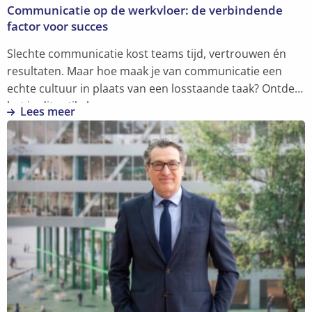
Communicatie op de werkvloer: de verbindende
factor voor succes
Slechte communicatie kost teams tijd, vertrouwen én
resultaten. Maar hoe maak je van communicatie een
echte cultuur in plaats van een losstaande taak? Ontdek
het in dit artikel.
Lees meer
Lees
meer
over
Communicatie
op
de
werkvloer:
de
verbindende
factor
voor