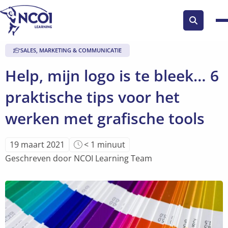
Zoek
knop
SALES, MARKETING & COMMUNICATIE
Help, mijn logo is te bleek… 6
praktische tips voor het
werken met grafische tools
Leestijd
19 maart 2021
< 1
minuut
van
Geschreven door NCOI Learning Team
artikel
is