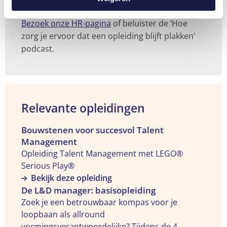
Zin in meer?
Bezoek onze HR-pagina
of beluister de ‘Hoe
zorg je ervoor dat een opleiding blijft plakken’
podcast.
Relevante opleidingen
Bekijk
Bouwstenen voor succesvol Talent
Management
de
Opleiding Talent Management met LEGO®
opleiding
Serious Play®
"Bouwstenen
Bekijk deze opleiding
voor
Bekijk
De L&D manager: basisopleiding
succesvol
de
Zoek je een betrouwbaar kompas voor je
Talent
opleiding
loopbaan als allround
Management"
"De
vormingsverantwoordelijke? Tijdens de 4-