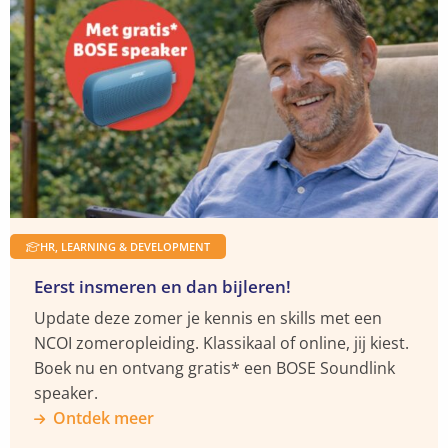
naar
naar
naar
naar
meer
je
Facebook
YouTube
X
LinkedIn
over
nu
Ontdek
al
meer
wil
zien
aankomen
HR, LEARNING & DEVELOPMENT
Eerst insmeren en dan bijleren!
Update deze zomer je kennis en skills met een
NCOI zomeropleiding. Klassikaal of online, jij kiest.
Boek nu en ontvang gratis* een BOSE Soundlink
speaker.
Ontdek meer