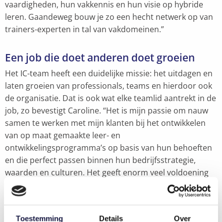
vaardigheden, hun vakkennis en hun visie op hybride
leren. Gaandeweg bouw je zo een hecht netwerk op van
trainers-experten in tal van vakdomeinen.”
Een job die doet anderen doet groeien
Het IC-team heeft een duidelijke missie: het uitdagen en
laten groeien van professionals, teams en hierdoor ook
de organisatie. Dat is ook wat elke teamlid aantrekt in de
job, zo bevestigt Caroline. “Het is mijn passie om nauw
samen te werken met mijn klanten bij het ontwikkelen
van op maat gemaakte leer- en
ontwikkelingsprogramma’s op basis van hun behoeften
en die perfect passen binnen hun bedrijfsstrategie,
waarden en culturen. Het geeft enorm veel voldoening
om teams hun volledige potentieel te helpen bereiken
en tegelijkertijd de vreugde en veerkracht op het werk te
helpen vergroten.”
Toestemming
Details
Over