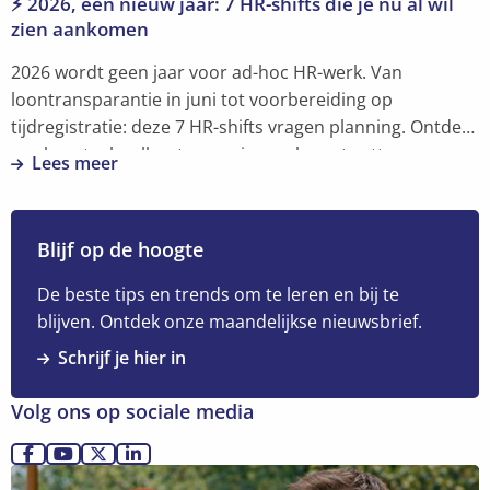
⚡ 2026, een nieuw jaar: 7 HR-shifts die je nu al wil
zien aankomen
2026 wordt geen jaar voor ad-hoc HR-werk. Van
loontransparantie in juni tot voorbereiding op
tijdregistratie: deze 7 HR-shifts vragen planning. Ontdek
per kwartaal welke stappen je nu al moet zetten om
Lees meer
voorop te lopen. Met concrete acties, opleidingstips en
Lees
een heldere HR-kalender.
meer
over
Blijf op de hoogte
⚡
2026,
De beste tips en trends om te leren en bij te
een
blijven. Ontdek onze maandelijkse nieuwsbrief.
nieuw
Schrijf je hier in
jaar:
7
Volg ons op sociale media
HR-
shifts
Ga
Ga
Ga
Ga
Lees
die