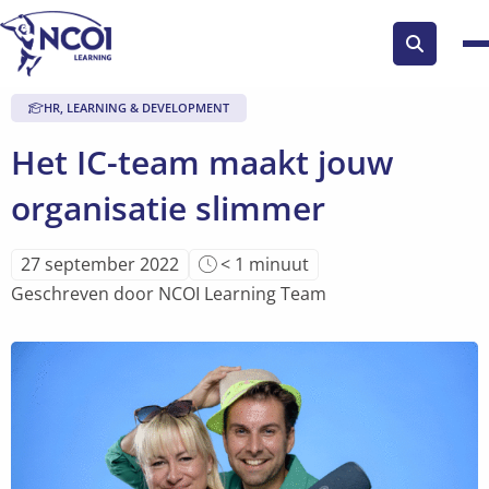
Zoek
knop
HR, LEARNING & DEVELOPMENT
Het IC-team maakt jouw
organisatie slimmer
Leestijd
27 september 2022
< 1
minuut
van
Geschreven door NCOI Learning Team
artikel
is