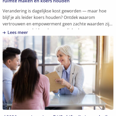
ruimte maken en koers houden
Verandering is dagelijkse kost geworden — maar hoe
blijf je als leider koers houden? Ontdek waarom
vertrouwen en empowerment geen zachte waarden zijn,
maar concrete leiderschapsvaardigheden.
Lees meer
Lees
meer
over
Toekomstgericht
leiderschap:
vertrouwen
geven,
ruimte
maken
en
koers
houden