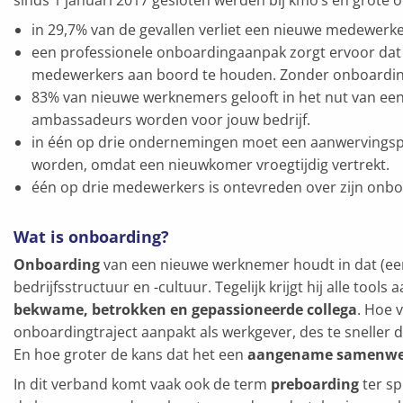
in 29,7% van de gevallen verliet een nieuwe medewerker
een professionele onboardingaanpak zorgt ervoor da
medewerkers aan boord te houden. Zonder onboarding
83% van nieuwe werknemers gelooft in het nut van een
ambassadeurs worden voor jouw bedrijf.
in één op drie ondernemingen moet een aanwervings
worden, omdat een nieuwkomer vroegtijdig vertrekt.
één op drie medewerkers is ontevreden over zijn onb
Wat is onboarding?
Onboarding
van een nieuwe werknemer houdt in dat (een 
bedrijfsstructuur en -cultuur. Tegelijk krijgt hij alle too
bekwame, betrokken en gepassioneerde collega
. Hoe v
onboardingtraject aanpakt als werkgever, des te sneller d
En hoe groter de kans dat het een
aangename samenwerk
In dit verband komt vaak ook de term
preboarding
ter sp