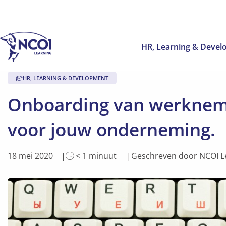
HR, Learning & Deve
HR, LEARNING & DEVELOPMENT
Onboarding van werknem
voor jouw onderneming.
Leestijd
18 mei 2020
< 1
minuut
Geschreven door NCOI L
van
artikel
is