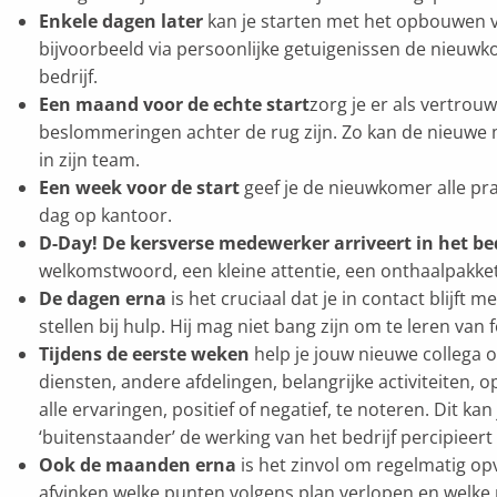
Enkele dagen later
kan je starten met het opbouwen va
bijvoorbeeld via persoonlijke getuigenissen de nieuw
bedrijf.
Een maand voor de echte start
zorg je er als vertrou
beslommeringen achter de rug zijn. Zo kan de nieuwe m
in zijn team.
Een week voor de start
geef je de nieuwkomer alle prak
dag op kantoor.
D-Day! De kersverse medewerker arriveert in het bed
welkomstwoord, een kleine attentie, een onthaalpakke
De dagen erna
is het cruciaal dat je in contact blijft
stellen bij hulp. Hij mag niet bang zijn om te leren van
Tijdens de eerste weken
help je jouw nieuwe collega 
diensten, andere afdelingen, belangrijke activiteiten
alle ervaringen, positief of negatief, te noteren. Dit k
‘buitenstaander’ de werking van het bedrijf percipieer
Ook de maanden erna
is het zinvol om regelmatig op
afvinken welke punten volgens plan verlopen en welke 