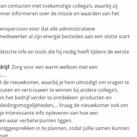
n contacten met toekomstige collega’s, waarbij zij
komer informeren over de missie en waarden van het
wenspersoon voor dat alle administratieve
edewerker al zijn energie besteden aan een vlotte start
tische info en tools die hij nodig heeft tijdens de eerste
rijf
. Zorg voor een warm welkom met een
t,…
 met de nieuwkomer, waarbij je hem uitnodigt om vragen te
 fouten en vertrouwen te winnen bij andere collega’s.
om het bedrijf verder te ontdekken: producten en
, opleidingsmogelijkheden,… Vraag de nieuwkomer ook om
an je interessante info opleveren van hoe een
t en waar verbeterpunten liggen.
volggesprekken in te plannen, zodat jullie samen kunnen
niet.