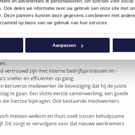
ent en advertenties te personaliseren, om functies voor social
tussen individu en organisatie op te bouwen.
. Ook delen we informatie over uw gebruik van onze site met on
et onderuit kan, maar tegelijk kun je als organisatie ook
e. Deze partners kunnen deze gegevens combineren met andere i
r hun eerste werkdag de nodige informatie. Maar zorg er
erzameld op basis van uw gebruik van hun services.
en opnemen met hun nieuwe leidinggevende, met hun
mma:
Aanpassen
 weten wat hun taken zijn, wie bij hun team hoort en
en.
 vertrouwd zijn met interne bedrijfsprocessen en -
 sneller en efficiënter op gang.
een kersverse medewerker de bevestiging dat hij de juiste
slag te gaan. Een vlotte eerste samenwerking, een goede
ten die hiertoe bijdragen. Ook bestaande medewerkers
 zich meteen welkom en thuis voelt tussen behulpzame
jf. Dit zorgt er vervolgens voor dat nieuwe werknemers