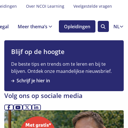
leidingen
Over NCOI Learning
Veelgestelde vragen
egal
Meer thema’s
Opleidingen
NL
Zoek
knop
Blijf op de hoogte
De beste tips en trends om te leren en bij te
blijven. Ontdek onze maandelijkse nieuwsbrief.
Schrijf je hier in
Volg ons op sociale media
Ga
Ga
Ga
Ga
Lees
naar
naar
naar
naar
meer
Facebook
YouTube
X
LinkedIn
over