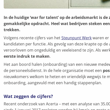
In de huidige ‘war for talent’ op de arbeidsmarkt is 
gemakkelijke opdracht. Heel wat bedrijven steken een
trekken.
Volgens recente cijfers van het
Steunpunt Werk
waren er 
kandidaten per functie. Als gevolg van deze krapte op 
veroorloven om ongeduldig en veeleisend te zijn. Als werk
eerste indruk te maken
.
Het aan boord halen (onboarding) van een nieuwe medewe
de personeelsdienst. In de hele organisatie moet een
pos
nieuwkomers welkom te heten en vriendelijk wegwijs te ma
onboarding, aangevuld met een handig stappenplan.
Wat zeggen de cijfers?
Recent onderzoek van Acerta – met een analyse van 35.
sinds 1 januari 2017 gesloten werden bij kmo’s en grote