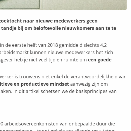
de zoektocht naar nieuwe medewerkers geen
 tandje bij om beloftevolle nieuwkomers aan te te
in de eerste helft van 2018 gemiddeld slechts 4,2
de arbeidsmarkt kunnen nieuwe medewerkers het zich
gever heb je niet veel tijd en ruimte om
een goede
rker is trouwens niet enkel de verantwoordelijkheid van
itieve en productieve mindset
aanwezig zijn om
ken. In dit artikel schetsen we de basisprincipes van
000 arbeidsovereenkomsten van onbepaalde duur die
 ondernemingen – toont enkele opvallende resultaten: