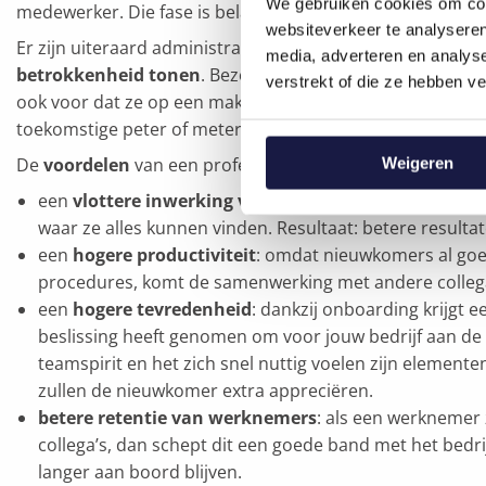
We gebruiken cookies om cont
medewerker. Die fase is belangrijk om de nieuwe relatie 
websiteverkeer te analyseren
Er zijn uiteraard administratieve verplichtingen waar je ni
media, adverteren en analys
betrokkenheid tonen
. Bezorg mensen in de aanloop naa
verstrekt of die ze hebben v
ook voor dat ze op een makkelijke manier contact kunn
toekomstige peter of meter of met de hr-afdeling.
De
voordelen
van een professioneel onboardingprogra
Weigeren
een
vlottere inwerking van nieuwe medewerkers
die
waar ze alles kunnen vinden. Resultaat: betere resultat
een
hogere productiviteit
: omdat nieuwkomers al goed
procedures, komt de samenwerking met andere collega’s
een
hogere tevredenheid
: dankzij onboarding krijgt 
beslissing heeft genomen om voor jouw bedrijf aan de 
teamspirit en het zich snel nuttig voelen zijn elemen
zullen de nieuwkomer extra appreciëren.
betere retentie van werknemers
: als een werknemer
collega’s, dan schept dit een goede band met het bedri
langer aan boord blijven.