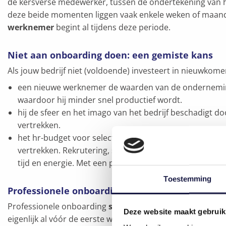
de kersverse medewerker, tussen de ondertekening van het
deze beide momenten liggen vaak enkele weken of maan
werknemer
begint al tijdens deze periode.
Niet aan onboarding doen: een gemiste kans
Als jouw bedrijf niet (voldoende) investeert in nieuwkomers
een nieuwe werknemer de waarden van de onderneming 
waardoor hij minder snel productief wordt.
hij de sfeer en het imago van het bedrijf beschadigt d
vertrekken.
het hr-budget voor selectie en aanwerving ontspoort, 
vertrekken. Rekrutering, screening van sollicitaties, 
tijd en energie. Met een professioneel onboardingpr
Toestemming
Professionele onboarding loont
Professionele onboarding
stelt mensen gerust en motiv
Deze website maakt gebruik
eigenlijk al vóór de eerste werkdag: zodra het arbeidsco