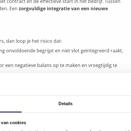
 contract en de effectieve start in het bedrijf. Tussen
den. Een
zorgvuldige integratie van een nieuwe
, dan loop je het risico dat:
onvoldoende begrijpt en niet vlot geïntegreerd raakt,
oor een negatieve balans op te maken en vroegtijdig te
omdat teveel nieuwkomers het bedrijf vroegtijdig
gesprekken en contractonderhandelingen kosten veel geld,
ogramma renderen deze inspanningen beter.
Details
eert hen om te blijven
. Een goede onboarding start
 van cookies
ntract is ondertekend, begint de preboarding van de