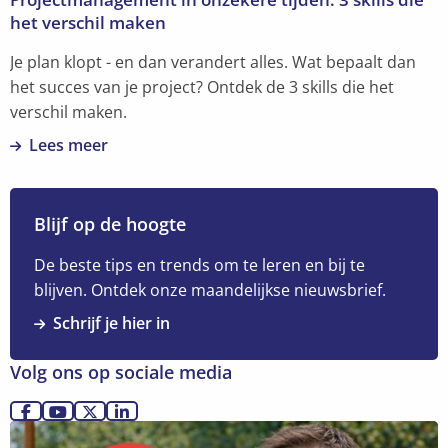
het verschil maken
Je plan klopt - en dan verandert alles. Wat bepaalt dan
het succes van je project? Ontdek de 3 skills die het
verschil maken.
Lees meer
Lees
meer
over
Blijf op de hoogte
Projectmanagement
in
De beste tips en trends om te leren en bij te
onzekere
blijven. Ontdek onze maandelijkse nieuwsbrief.
tijden:
Schrijf je hier in
3
skills
Volg ons op sociale media
die
het
Ga
Ga
Ga
Ga
Lees
verschil
naar
naar
naar
naar