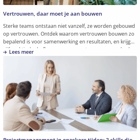
Vertrouwen, daar moet je aan bouwen
Sterke teams ontstaan niet vanzelf, ze worden gebouwd
op vertrouwen. Ontdek waarom vertrouwen bouwen zo
bepalend is voor samenwerking en resultaten, en krijg
vijf praktische hefbomen om er meteen mee aan de slag
Lees meer
te gaan.
Lees
meer
over
Vertrouwen,
daar
moet
je
aan
bouwen
Projectmanagement in onzekere tijden: 3 skills die