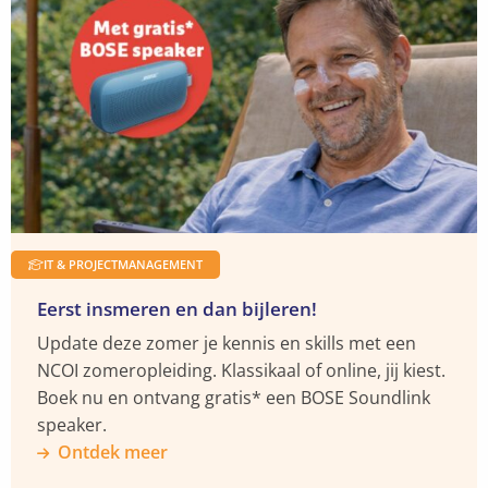
meer
maken
Facebook
YouTube
X
LinkedIn
over
Ontdek
meer
IT & PROJECTMANAGEMENT
Eerst insmeren en dan bijleren!
Update deze zomer je kennis en skills met een
NCOI zomeropleiding. Klassikaal of online, jij kiest.
Boek nu en ontvang gratis* een BOSE Soundlink
speaker.
Ontdek meer