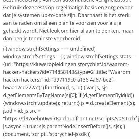
Gebruik deze tests op regelmatige basis en zorg ervoor
dat je systemen up-to-date zijn. Daarnaast is het sterk
aan te raden om al een plan te voorzien voor als je
gehackt wordt. Niet leuk om hier al aan te denken, maar
dan ben je tenminste voorbereid.
if(window.strchfSettings === undefined)
window.strchfSettings = {}; window.strchfSettings.stats =
{url: “https://kluweropleidingen.storychief.io/waarom-
hacken-hackers?id=714858143&type=2”,title: “Waarom
hacken hackers?”,id: “d97119c0-a136-4a67-be2f-
b6aa12cd222a”}; (function(d, s, id) { var js, sjs =
d.getElementsByTagName(s)[0]; if (d.getElementById(id))
{window.strchf.update(); return;} js = d.createElement(s);
js.id = id; js.src =
“https://d37oebn0w9ir6a.cloudfront.net/scripts/v0/strchf.j
js.async = true; sjs.parentNode.insertBefore(js, sjs); }
(document, ‘script’, ‘storychief-jssdk’))