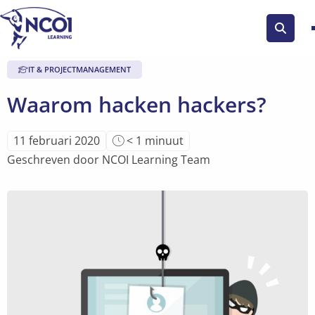
Zoek
knop
IT & PROJECTMANAGEMENT
Waarom hacken hackers?
Leestijd
11 februari 2020
< 1
minuut
van
Geschreven door NCOI Learning Team
artikel
is