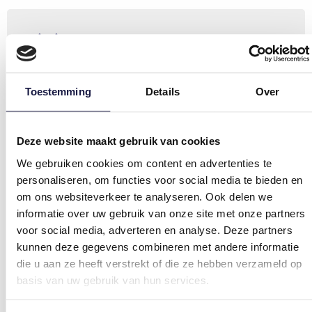
Zin in meer?
Wil jij voorbereid zijn op hackers in de
toekomst? De opleiding ‘
Certified Ethical
Toestemming
Details
Over
Hacking + Exam
’ neemt je mee in de mindset en
aanpak van een hacker zodat je in de toekomst
beschermd bent tegen mogelijke inbreuken.
Deze website maakt gebruik van cookies
We gebruiken cookies om content en advertenties te
personaliseren, om functies voor social media te bieden en
om ons websiteverkeer te analyseren. Ook delen we
Relevante opleidingen
informatie over uw gebruik van onze site met onze partners
voor social media, adverteren en analyse. Deze partners
Bekijk
Functionele analyse: opleiding
kunnen deze gegevens combineren met andere informatie
de
Vlot werkende software en applicaties zijn
die u aan ze heeft verstrekt of die ze hebben verzameld op
opleiding
onmisbaar in je business. Je wil dan ook – als
basis van uw gebruik van hun services.
"Functionele
functioneel analist (in spe) – garanderen dat
analyse:
nieuwe softwareapplicaties de juiste
Bekijk deze opleiding