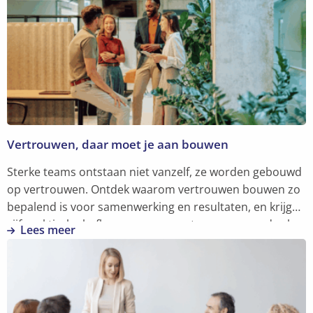
Vertrouwen, daar moet je aan bouwen
Sterke teams ontstaan niet vanzelf, ze worden gebouwd
op vertrouwen. Ontdek waarom vertrouwen bouwen zo
bepalend is voor samenwerking en resultaten, en krijg
vijf praktische hefbomen om er meteen mee aan de slag
Lees meer
te gaan.
Lees
meer
over
Vertrouwen,