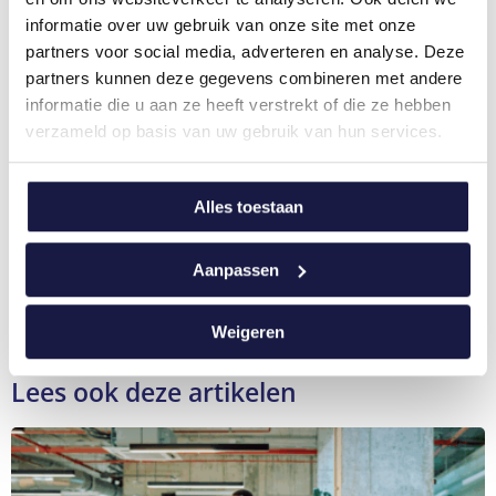
op
via
op
op
op
via
via
informatie over uw gebruik van onze site met onze
Facebook
Facebook
X
LinkedIn
Pinterest
e-
WhatsApp
Messenger
mail
partners voor social media, adverteren en analyse. Deze
partners kunnen deze gegevens combineren met andere
informatie die u aan ze heeft verstrekt of die ze hebben
verzameld op basis van uw gebruik van hun services.
Auteur
NCOI Learning Team
Alles toestaan
NCOI Learning: een team van experts die
organisaties en professionals tips aanreiken over
Aanpassen
leren en ontwikkelen
Weigeren
Lees ook deze artikelen