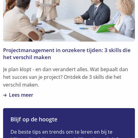
daar
moet
je
aan
bouwen
Projectmanagement in onzekere tijden: 3 skills die
het verschil maken
Je plan klopt - en dan verandert alles. Wat bepaalt dan
het succes van je project? Ontdek de 3 skills die het
verschil maken.
Lees meer
Lees
meer
over
Blijf op de hoogte
Projectmanagement
in
De beste tips en trends om te leren en bij te