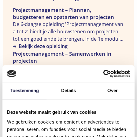
Bekijk
Projectmanagement – Plannen,
budgetteren en opstarten van projecten
de
De 6-daagse opleiding 'Projectmanagement van
opleiding
a tot z' biedt je alle bouwstenen om projecten
"Projectmanagement
tot een goed einde te brengen. In de 1e module
–
'Plannen, budgetteren en opstarten van
Bekijk deze opleiding
Plannen,
Bekijk
projecten' leer je in 2 dagen hoe je projecten
Projectmanagement – Samenwerken in
budgetteren
projecten
de
succesvoller kan managen door op een
en
De 6-daagse opleiding 'Projectmanagement van
opleiding
planmatige en gestructureerde manier te
opstarten
a tot z' biedt je alle bouwstenen om projecten
"Projectmanagement
werken. Een goede basis!
van
tot een goed einde te brengen. In de 3e module,
–
projecten"
'Samenwerken in projecten', leer je beter
Bekijk deze opleiding
Samenwerken
Toestemming
Details
Over
samenwerken met mensen in een
in
projectomgeving. 2 dagen praktijkgericht aan de
projecten"
slag!
Deze website maakt gebruik van cookies
Deel dit artikel:
We gebruiken cookies om content en advertenties te
personaliseren, om functies voor social media te bieden
Deel
Deel
Deel
Deel
Deel
Deel
Deel
en om ons websiteverkeer te analyseren. Ook delen we