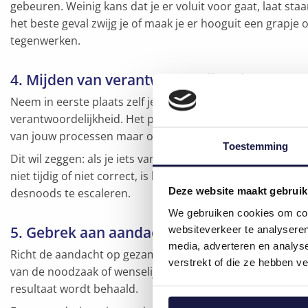
gebeuren. Weinig kans dat je er voluit voor gaat, laat st
het beste geval zwijg je of maak je er hooguit een grapje ov
tegenwerken.
4. Mijden van verantwoordelijkheid
Neem in eerste plaats zelf je verantwoordelijkheid, maa
verantwoordelijkheid. Het principe van de
lean methodi
van jouw processen maar ook voor de input die je nodig he
Toestemming
Dit wil zeggen: als je iets van iemand nodig hebt om je res
niet tijdig of niet correct, is het jouw verantwoordelijk
Deze website maakt gebruik
desnoods te escaleren.
We gebruiken cookies om cont
5. Gebrek aan aandacht voor de resultaten
websiteverkeer te analyseren
media, adverteren en analys
Richt de aandacht op gezamenlijke resultaten: iedereen 
verstrekt of die ze hebben v
van de noodzaak of wenselijkheid ervan. Iedereen moet 
resultaat wordt behaald.