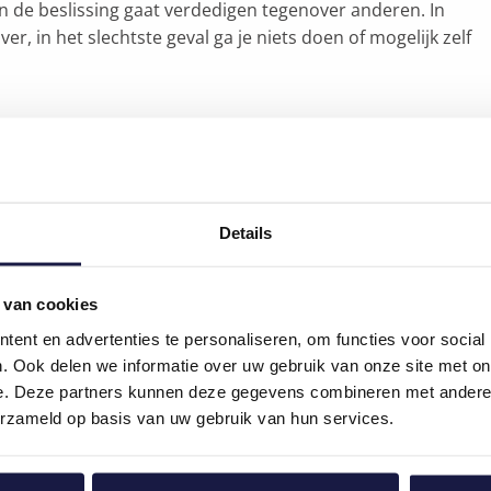
aan de beslissing gaat verdedigen tegenover anderen. In
er, in het slechtste geval ga je niets doen of mogelijk zelf
r maak het ook gewoon om elkaar aan te spreken op ieders
ek
: ‘je bent niet alleen verantwoordelijk voor het resultaat
bt’ is hierbij helpend.
Details
ultaat tijdig en correct te realiseren en die input komt
heid om die persoon daarop aan te spreken en de zaken
 van cookies
ent en advertenties te personaliseren, om functies voor social
. Ook delen we informatie over uw gebruik van onze site met on
e. Deze partners kunnen deze gegevens combineren met andere i
moet de te behalen resultaten kennen en is zich bewust
erzameld op basis van uw gebruik van hun services.
dus kunnen antwoorden waarom het belangrijk is dat dat