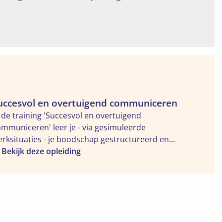
kijk
uccesvol en overtuigend communiceren
e
 de training 'Succesvol en overtuigend
leiding
mmuniceren' leer je - via gesimuleerde
uccesvol
rksituaties - je boodschap gestructureerd en
n
idelijk over te brengen. Wat je hebt geleerd,
Bekijk deze opleiding
ertuigend
eng je onmiddellijk in de praktijk. In de loop van
ommuniceren"
e 2-daagse kom je dus meermaals aan het woord,
tzij in groep, hetzij individueel en in
rschillende situaties.