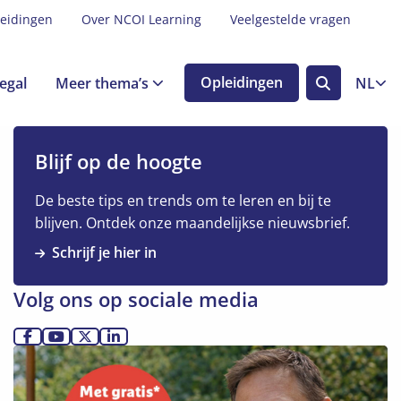
leidingen
Over NCOI Learning
Veelgestelde vragen
egal
Meer thema’s
Opleidingen
NL
Zoek
knop
Blijf op de hoogte
De beste tips en trends om te leren en bij te
blijven. Ontdek onze maandelijkse nieuwsbrief.
Schrijf je hier in
Volg ons op sociale media
Ga
Ga
Ga
Ga
Lees
naar
naar
naar
naar
meer
Facebook
YouTube
X
LinkedIn
over