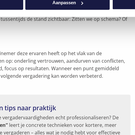
et voor elk agendapunt duidelijk is wat het gewenste
Aanpassen
eeën, een beslissing, een oplossing voor een probleem, …
 tussentijds de stand zichtbaar: Zitten we op schema? Of
lnemer deze ervaren heeft op het vlak van de
n op: onderling vertrouwen, aandurven van conflicten,
d, focus op resultaten. Wanneer een punt gemiddeld
de volgende vergadering kan worden verbeterd.
 tips naar praktijk
je je vergadervaardigheden echt professionaliseren? De
ren”
leert je concrete technieken voor kortere, meer
vergaderen – alles wat je nodig hebt voor effectieve