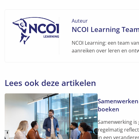
Facebook
X
LinkedIn
Pinterest
e-
WhatsApp
mail
Auteur
NCOI Learning Tea
NCOI Learning: een team van 
aanreiken over leren en ont
Lees ook deze artikelen
Lees
Samenwerken o
meer
boeken
over
Samenwerken
Samenwerking is 
op
regelmatig refle
de
in een verandere