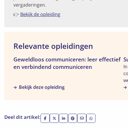
vergaderingen.
👉
Bekijk de opleiding
Relevante opleidingen
Bekijk
Geweldloos communiceren: leer effectief
Be
S
de
d
en verbindend communiceren
In
opleiding
op
co
"Geweldloos
"S
we
communiceren:
e
Bekijk deze opleiding
du
leer
ov
br
effectief
c
d
en
he
verbindend
ve
Deel dit artikel:
communiceren"
Deel
Deel
Deel
Deel
Deel
Deel
op
op
op
op
via
via