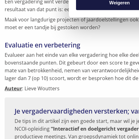
Een vergadering wint verder enorm aan effectiviteit als h
Weigeren
resultaat van dat punt is: een brainstorm voor nieuwe id
Maak voor langdurige projecten of jaardoelstellingen ook
moet er een tandje bij gestoken worden?
Evaluatie en verbetering
Evalueer aan het einde van elke vergadering hoe elke dee
bovenstaande punten. Dit gebeurt door een score te geve
mate van betrokkenheid, nemen van verantwoordelijkhei
lager dan 7 (op 10) scoort, wordt er besproken hoe dit 
Auteur
: Lieve Woutters
Je vergadervaardigheden versterken; van
De tips in dit artikel zijn een goede start, maar wil 
NCOI-opleiding
“Interactief en doelgericht vergade
productieve meetings. Van groepsdynamiek tot online 