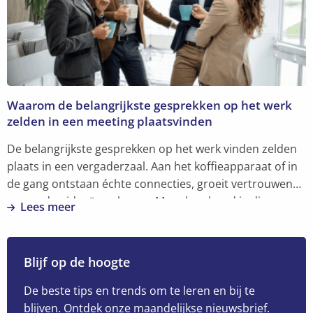
moet
je
aan
bouwen
Waarom de belangrijkste gesprekken op het werk
zelden in een meeting plaatsvinden
De belangrijkste gesprekken op het werk vinden zelden
plaats in een vergaderzaal. Aan het koffieapparaat of in
de gang ontstaan échte connecties, groeit vertrouwen
en worden ideeën geboren. Maar hoe houd je die
Lees meer
menselijke verbinding levend in een hybride
Lees
werkomgeving?
meer
over
Blijf op de hoogte
Waarom
de
De beste tips en trends om te leren en bij te
belangrijkste
blijven. Ontdek onze maandelijkse nieuwsbrief.