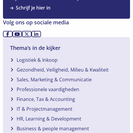
gesprekken
Schrijf je hier in
op
het
Volg ons op sociale media
werk
zelden
Ga
Ga
Ga
Ga
in
naar
naar
naar
naar
Thema’s in de kijker
een
Facebook
YouTube
X
LinkedIn
meeting
Logistiek & Inkoop
plaatsvinden
Gezondheid, Veiligheid, Milieu & Kwaliteit
Sales, Marketing & Communicatie
Professionele vaardigheden
Finance, Tax & Accounting
IT & Projectmanagement
HR, Learning & Development
Business & people management