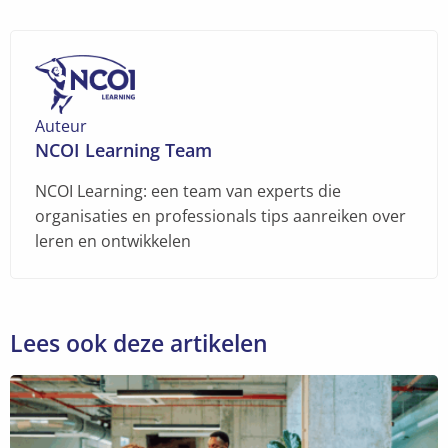
Facebook
Facebook
X
LinkedIn
Pinterest
e-
WhatsApp
Messenger
mail
Auteur
NCOI Learning Team
NCOI Learning: een team van experts die
organisaties en professionals tips aanreiken over
leren en ontwikkelen
Lees ook deze artikelen