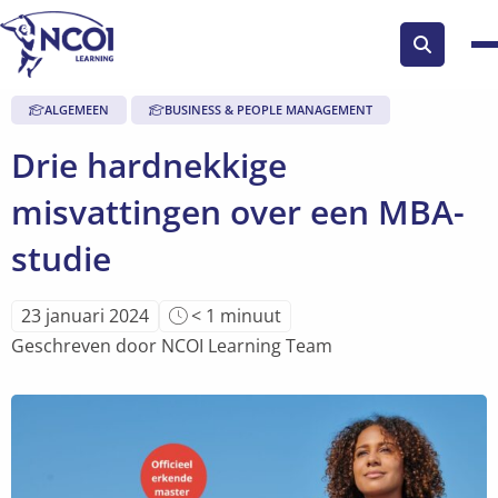
Zoek
knop
ALGEMEEN
BUSINESS & PEOPLE MANAGEMENT
Drie hardnekkige
misvattingen over een MBA-
studie
Leestijd
23 januari 2024
< 1
minuut
van
Geschreven door NCOI Learning Team
artikel
is