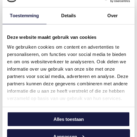
dat zeer flexibel is. Dat betekent onder meer dat je als
student modules op je eigen tempo kunt volgen. Je
bepaalt zelf het instroommoment, of je klassikaal of via
Toestemming
Details
Over
de digital classroom deelneemt en het studietempo.
Deze website maakt gebruik van cookies
Meer weten?
We gebruiken cookies om content en advertenties te
personaliseren, om functies voor social media te bieden
Wil je meer weten over de inhoud van de MBA-
en om ons websiteverkeer te analyseren. Ook delen we
opleiding van NCOI Learning,
klik dan hier
of
informatie over uw gebruik van onze site met onze
schrijf je in voor een van de gratis online
partners voor social media, adverteren en analyse. Deze
infosessies
.
partners kunnen deze gegevens combineren met andere
Interesse in andere artikels over Business &
informatie die u aan ze heeft verstrekt of die ze hebben
people management?
Klik dan hier
.
verzameld op basis van uw gebruik van hun services.
Alles toestaan
Aanpassen