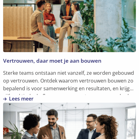
Vertrouwen, daar moet je aan bouwen
Sterke teams ontstaan niet vanzelf, ze worden gebouwd
op vertrouwen. Ontdek waarom vertrouwen bouwen zo
bepalend is voor samenwerking en resultaten, en krijg
vijf praktische hefbomen om er meteen mee aan de slag
Lees meer
te gaan.
Lees
meer
over
Vertrouwen,
daar