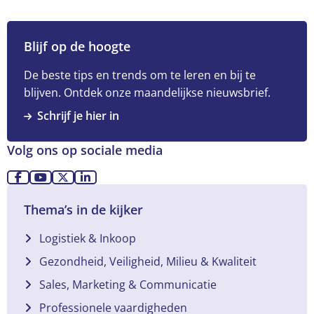
Lees
meer
over
Blijf op de hoogte
Boek
7
De beste tips en trends om te leren en bij te
BW
blijven. Ontdek onze maandelijkse nieuwsbrief.
goedgekeurd:
Schrijf je hier in
wat
verandert
Volg ons op sociale media
voor
bijzondere
Ga
Ga
Ga
Ga
contracten?
naar
naar
naar
naar
Thema’s in de kijker
Facebook
YouTube
X
LinkedIn
Logistiek & Inkoop
Gezondheid, Veiligheid, Milieu & Kwaliteit
Sales, Marketing & Communicatie
Professionele vaardigheden