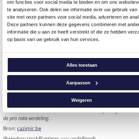
Dit is een korting van 3.300 euro (3.750 – 450).
om functies voor social media te bieden en om ons websitev
(12) Art. 2.7.3.2.9 VCF.
te analyseren. Ook delen we informatie over uw gebruik van
(13) Dit is in een situatie waar het gaat om een broer of zus
site met onze partners voor social media, adverteren en ana
Deze partners kunnen deze gegevens combineren met ande
die ook als beste vriend is aangeduid.
informatie die u aan ze heeft verstrekt of die ze hebben ver
(14) Dit is in een situatie waar het gaat om een begiftigde
op basis van uw gebruik van hun services.
persoon die wordt belast aan het tarief tussen anderen en die
als beste vriend is aangeduid.
(15) 15.000 x (55% – 3%) = 15.000 x 52% = 7.800.
(16)
Standpunt nr. 21041
zoals gewijzigd op 27 september
Alles toestaan
2021, publicatie op 18 oktober 2021.
(17) In het standpunt zijn een aantal voorbeelden terug te
Aanpassen
vinden. O.i. zijn dit geen echte schoolvoorbeelden van
‘andersluidende bepalingen’. Enkel in de hypothese dat aan
Weigeren
elke beste vriend een gelijk legaat wordt toegekend, zijn de
voorbeelden een illustratie van manieren om af te wijken van
de pro rata-verdeling.
Bron:
cazimir.be
if(window.strchfSettings === undefined)