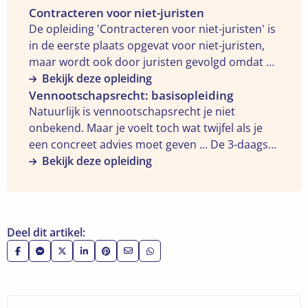
Bekijk
Contracteren voor niet-juristen
de
De opleiding 'Contracteren voor niet-juristen' is
opleiding
in de eerste plaats opgevat voor niet-juristen,
"Contracteren
maar wordt ook door juristen gevolgd omdat ze
voor
doorspekt is met praktische tips and trucs. Zijn
Bekijk deze opleiding
niet-
Bekijk
jouw commerciële overeenkomsten juridisch
Vennootschapsrecht: basisopleiding
juristen"
de
waterdicht? Bent je ingedekt tegen juridische
Natuurlijk is vennootschapsrecht je niet
opleiding
risico's? Kom er alles over te weten in deze
onbekend. Maar je voelt toch wat twijfel als je
"Vennootschapsrecht:
opleiding.
een concreet advies moet geven ... De 3-daagse
basisopleiding"
opleiding 'Vennootschapsrecht: basisopleiding'
Bekijk deze opleiding
zorgt ervoor dat je weer helemaal up-to-date
bent. Inclusief uitgebreide documentatie en het
'Wetboek vennootschappen en verenigingen'
(Intersentia).
Deel dit artikel:
Deel
Deel
Deel
Deel
Deel
Deel
Deel
op
via
op
op
op
via
via
Facebook
Facebook
X
LinkedIn
Pinterest
e-
WhatsApp
Messenger
mail