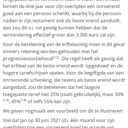
binnen de drie jaar voor zijn overlijden een onroerend
goed aan een persoon schenkt, waarbij hij die persoon
nadien in zijn testament ook als beste vriend aanduidt,
dan zou dit o.i. tot gevolg kunnen hebben dat de
vermindering effectief groter dan 3.300 euro zal zijn.
Voor de berekening van de erfbelasting moet in dit geval
immers rekening worden gehouden met het
(12)
progressievoorbehoud
. Die regel heeft als gevolg dat
het erfdeel van de beste vriend wordt ‘opgeduwd’ en de
hogere tariefschijven spelen. Voor de begiftigde van een
onroerende schenking, die tevens als beste vriend wordt
aangeduid, zou dit betekenen dat het laagste
toegepaste tarief niet 25% (zoals gebruikelijk), maar 30%
(13)
(14)
, 45%
of zelfs 55% kan zijn.
We geven nogmaals een voorbeeld om dit te illustreren:
Stel dat Jan op 30 juni 2021 (d.i. één maand voor zijn
overlijden) nog een onroerend goed ter waarde van