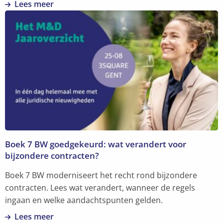
Lees meer
Lees
meer
over
Klaar
voor
een
bredere
rol?
De
paralegal
in
Boek 7 BW goedgekeurd: wat verandert voor
2026
bijzondere contracten?
Boek 7 BW moderniseert het recht rond bijzondere
contracten. Lees wat verandert, wanneer de regels
ingaan en welke aandachtspunten gelden.
Lees meer