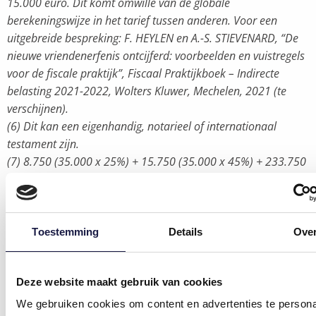
15.000 euro. Dit komt omwille van de globale
berekeningswijze in het tarief tussen anderen. Voor een
uitgebreide bespreking: F. HEYLEN en A.-S. STIEVENARD, “De
nieuwe vriendenerfenis ontcijferd: voorbeelden en vuistregels
voor de fiscale praktijk”, Fiscaal Praktijkboek – Indirecte
belasting 2021-2022, Wolters Kluwer, Mechelen, 2021 (te
verschijnen).
(6) Dit kan een eigenhandig, notarieel of internationaal
testament zijn.
(7) 8.750 (35.000 x 25%) + 15.750 (35.000 x 45%) + 233.750
(425.000 x 55%).
(8) 258.250 x (100.000/500.000).
(9) 258.250 x (400.000/500.000).
(10) 15.000 x (25% – 3%) = 15.000 x 22% = 3.300.
Toestemming
Details
Ove
(11) In principe is op de eerste 15.000 euro 25% erfbelasting
verschuldigd, dit is 3.750 euro. Het idee van de
Deze website maakt gebruik van cookies
vriendenerfenis is om de eerste 15.000 euro aan 3% te
belasten, waardoor slechts 450 euro verschuldigd zou zijn.
We gebruiken cookies om content en advertenties te persona