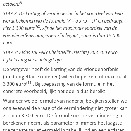
(9)
betalen.
STAP 2: De korting of vermindering in het voordeel van Felix
wordt bekomen via de formule “X = a x (b – c)” en bedraagt
(10)
hier 3.300 euro
, zijnde het maximale voordeel van de
vriendenerfenis aangezien zijn legaat groter is dan 15.000
euro.
STAP 3: Aldus zal Felix uiteindelijk (slechts) 203.300 euro
erfbelasting verschuldigd zijn.
De wetgever heeft de korting van de vriendenerfenis
(om budgettaire redenen) willen beperken tot maximaal
(11)
3.300 euro
. Bij toepassing van de formule in het
concrete voorbeeld, lijkt het doel aldus bereikt.
Wanneer we de formule van naderbij bekijken stellen we
ons evenwel de vraag of de vermindering niet groter kan
zijn dan 3.300 euro. De formule om de vermindering te
berekenen neemt als parameter b immers het laagste
toegepaste tarief vermeld in tabel II. Indien een erflater