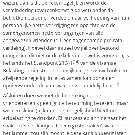
wijzen, dan is dit perfect mogelijk en wordt de
vermindering (overeenkomstig de wet) onder de
betrokken personen verdeeld naar verhouding van hun
persoonlijke netto-verkrijging ten opzichte van de
samengenomen netto-verkrijgingen van alle
aangewezen vrienden (d.i. een zogenaamde pro rata-
verdeling). Hoewel daar initieel twijfel over bestond
(aangezien dit niet uitdrukkelijk in de wet is voorzien), is
(16)
het sinds het Standpunt 21041
van de Vlaamse
Belastingadministratie duidelijk dat je evenwel ook een
afwijkende regeling in je testament kan opnemen,
(17)
opnieuw onder de voorwaarde van duidelijkheid
.
Afsluiten doen we met de bedenking dat de
vriendenerfenis geen grote hervorming betekent, maar
wel een kleine (bijkomende) mogelijkheid biedt om
erfbelasting te drukken. Bij successieplanning gaat het
vaak om ‘vele kleintjes die een grote maken’, waardoor
het jammer zou zijn mocht je deze kans onbenut laten.