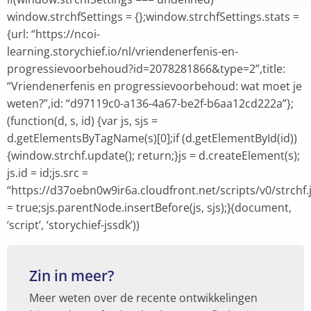
window.strchfSettings = {};window.strchfSettings.stats =
{url: “https://ncoi-
learning.storychief.io/nl/vriendenerfenis-en-
progressievoorbehoud?id=2078281866&type=2”,title:
“Vriendenerfenis en progressievoorbehoud: wat moet je
weten?”,id: “d97119c0-a136-4a67-be2f-b6aa12cd222a”};
(function(d, s, id) {var js, sjs =
d.getElementsByTagName(s)[0];if (d.getElementById(id))
{window.strchf.update(); return;}js = d.createElement(s);
js.id = id;js.src =
“https://d37oebn0w9ir6a.cloudfront.net/scripts/v0/strchf.j
= true;sjs.parentNode.insertBefore(js, sjs);}(document,
‘script’, ‘storychief-jssdk’))
Zin in meer?
Meer weten over de recente ontwikkelingen