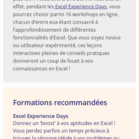
effet, pendant les
Excel Experience Days
, vous
pourrez choisir parmi 16 workshops en ligne,
chacun d’entre eux étant consacré à
l’approfondissement de différentes
fonctionnalités d’Excel. Que vous soyez novice
ou utilisateur expérimenté, ces leçons
interactives pleines de conseils pratiques
donneront un coup de fouet à vos
connaissances en Excel !
Formations recommandées
Voir
Excel Experience Days
la
Donnez un ‘boost’ à vos aptitudes en Excel !
formation
Vous perdez parfois un temps précieux à
"Excel
trouver la réponse idéale à vos problèmes ou à