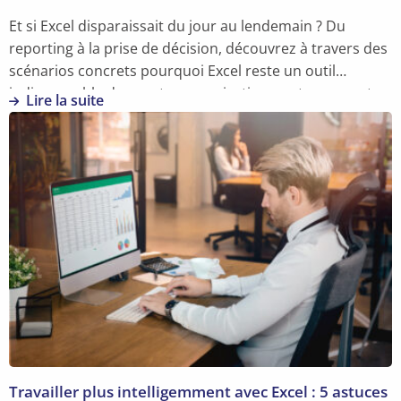
Et si Excel disparaissait du jour au lendemain ? Du
reporting à la prise de décision, découvrez à travers des
scénarios concrets pourquoi Excel reste un outil
indispensable dans votre organisation — et comment
Lire la suite
en tirer encore plus de valeur.
En
savoir
plus
sur
L’importance
d’Excel
:
et
s’il
disparaissait
soudainement
?
Travailler plus intelligemment avec Excel : 5 astuces