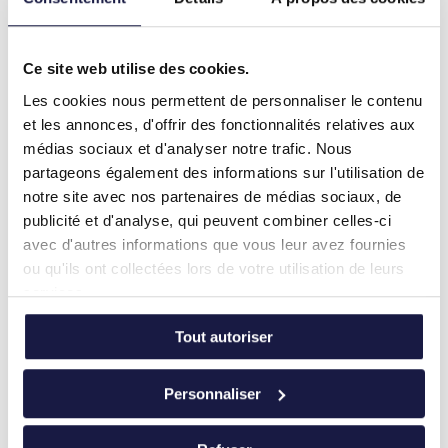
onglet.
5.
Revérifiez les données
Ce site web utilise des cookies.
Une erreur n’étant jamais exclue, il est important de
Les cookies nous permettent de personnaliser le contenu
vérifier que toutes les données ont bien été prises en
et les annonces, d'offrir des fonctionnalités relatives aux
compte dans votre graphique et/ou que des données
médias sociaux et d'analyser notre trafic. Nous
incorrectes n’ont pas été reprises.
partageons également des informations sur l'utilisation de
notre site avec nos partenaires de médias sociaux, de
6. Peaufinez
publicité et d'analyse, qui peuvent combiner celles-ci
avec d'autres informations que vous leur avez fournies
Maintenant que toutes les informations sont à leur
ou qu'ils ont collectées lors de votre utilisation de leurs
place, vous pouvez peaufiner l’aspect de votre
services.
graphique. Vous pouvez ajouter des titres, des unités et
d’autres informations requises, ainsi que modifier les
Tout autoriser
couleurs. Double-cliquez pour cela sur le graphique.
Dans la barre d’outils, vous trouverez aussi différentes
Personnaliser
options telles que « Ajouter un élément graphique » et «
Modifier les couleurs ».