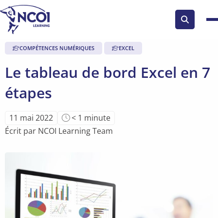
Search
button
COMPÉTENCES NUMÉRIQUES
EXCEL
Le tableau de bord Excel en 7
étapes
Temps
11 mai 2022
< 1
minute
de
Écrit par NCOI Learning Team
lecture
de
l'article: