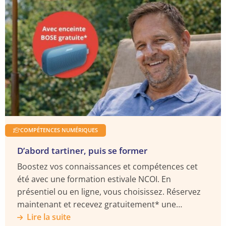
sur
sur
sur
sur
connaître
la
Facebook
YouTube
X
LinkedIn
suite
COMPÉTENCES NUMÉRIQUES
D’abord tartiner, puis se former
Boostez vos connaissances et compétences cet
été avec une formation estivale NCOI. En
présentiel ou en ligne, vous choisissez. Réservez
maintenant et recevez gratuitement* une
enceinte BOSE Soundlink.
Lire la suite