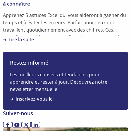
à connaître
Apprenez 5 astuces Excel qui vous aideront à gagner du
temps et à éviter les erreurs. Parfait pour ceux qui
travaillent quotidiennement avec des chiffres. Ces
conseils vous aideront à travailler plus rapidement dans
Lire la suite
Excel, à créer des rapports plus facilement et à
En
impressionner vos collègues.
savoir
plus
Restez informé
sur
Travailler
Les meilleurs conseils et tendances pour
plus
apprendre et rester à jour. Découvrez notre
intelligemment
newsletter mensuelle.
avec
Inscrivez-vous ici
Excel
:
Suivez-nous
5
astuces
Allez
Allez
Allez
Allez
à
Lire