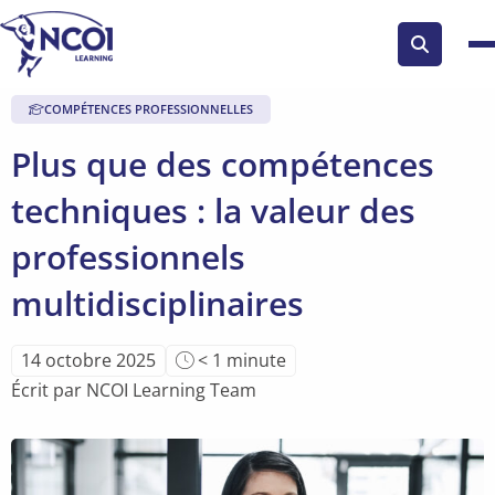
Search
button
COMPÉTENCES PROFESSIONNELLES
Plus que des compétences
techniques : la valeur des
professionnels
multidisciplinaires
Temps
14 octobre 2025
< 1
minute
de
Écrit par NCOI Learning Team
lecture
de
l'article: