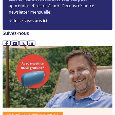
l’empathie
apprendre et rester à jour. Découvrez notre
devient
newsletter mensuelle.
votre
Inscrivez-vous ici
super-
pouvoir
Suivez-nous
à
l’ère
Allez
Allez
Allez
Allez
de
Lire
sur
sur
sur
sur
l’IA
la
Facebook
YouTube
X
LinkedIn
suite
COMPÉTENCES PROFESSIONNELLES