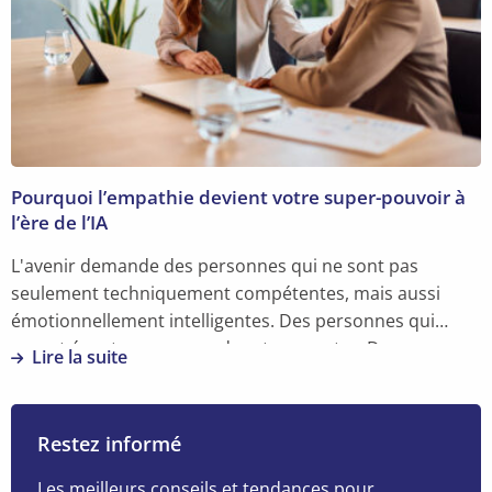
pour
lesquelles
l’intelligence
émotionnelle
est
essentielle
dans
Pourquoi l’empathie devient votre super-pouvoir à
votre
l’ère de l’IA
carrière
L'avenir demande des personnes qui ne sont pas
seulement techniquement compétentes, mais aussi
émotionnellement intelligentes. Des personnes qui
savent écouter, comprendre et connecter. Des
Lire la suite
personnes avec de l'empathie.
En
savoir
plus
Restez informé
sur
Pourquoi
Les meilleurs conseils et tendances pour