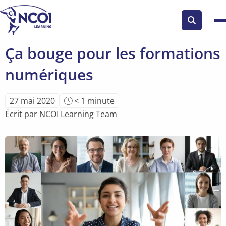
Search
button
Ça bouge pour les formations
numériques
Temps
27 mai 2020
< 1
minute
de
Écrit par NCOI Learning Team
lecture
de
l'article: