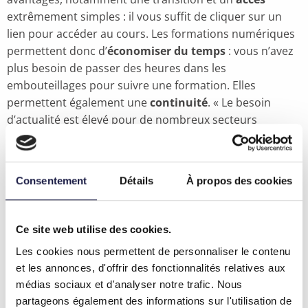
extrêmement simples : il vous suffit de cliquer sur un
lien pour accéder au cours. Les formations numériques
permettent donc d’
économiser du temps
: vous n’avez
plus besoin de passer des heures dans les
embouteillages pour suivre une formation. Elles
permettent également une
continuité
. « Le besoin
d’actualité est élevé pour de nombreux secteurs
d’activité, et c’est pourquoi les organisations
professionnelles perpétuent leur obligation de
formation continue, dans les délais habituels. Kluwer
Consentement
Détails
À propos des cookies
Formations permet désormais à ces formations d’être
dispensées en ligne, d’une manière agréable, de sorte
que ces professionnels puissent satisfaire à leur
Ce site web utilise des cookies.
obligation d’éducation permanente et restent à jour
Les cookies nous permettent de personnaliser le contenu
dans leur domaine, y compris en temps de crise. Les
et les annonces, d'offrir des fonctionnalités relatives aux
cours virtuels offrent en outre
une grande interaction
:
médias sociaux et d'analyser notre trafic. Nous
on peut poser une question via le chat ou vocalement
partageons également des informations sur l'utilisation de