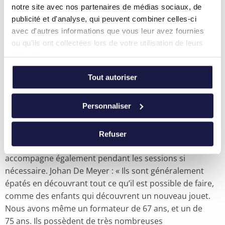
au micro, des sondages et post‑its permettent de
notre site avec nos partenaires de médias sociaux, de
réfléchir ensemble et d’échanger du feedback entre
publicité et d'analyse, qui peuvent combiner celles-ci
participants et avec le formateur. Et le plus important :
avec d'autres informations que vous leur avez fournies
les formations numériques sont
sûres
, les participants
ou qu'ils ont collectées lors de votre utilisation de leurs
n’ont pas besoin de faire attention à la
distanciation
services.
sociale
mais ont tout de même l’impression d’être
réunis en groupe. »
Tout autoriser
Des formateurs formés en accéléré
Personnaliser
Bien sûr, tout cela nécessite des formateurs qui
maîtrisent bien l’outil numérique, c’est pourquoi Kluwer
Refuser
Formations a formé ses formateurs en accéléré et les
accompagne également pendant les sessions si
nécessaire. Johan De Meyer : « Ils sont généralement
épatés en découvrant tout ce qu’il est possible de faire,
comme des enfants qui découvrent un nouveau jouet.
Nous avons même un formateur de 67 ans, et un de
75 ans. Ils possèdent de très nombreuses