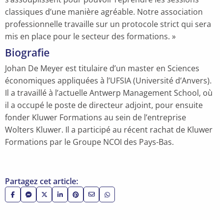
classiques d’une manière agréable. Notre association
professionnelle travaille sur un protocole strict qui sera
mis en place pour le secteur des formations. »
Biografie
Johan De Meyer est titulaire d’un master en Sciences
économiques appliquées à l’UFSIA (Université d’Anvers).
Il a travaillé à l’actuelle Antwerp Management School, où
il a occupé le poste de directeur adjoint, pour ensuite
fonder Kluwer Formations au sein de l’entreprise
Wolters Kluwer. Il a participé au récent rachat de Kluwer
Formations par le Groupe NCOI des Pays-Bas.
Partagez cet article:
Share
Partager
Share
Share
Share
Partager
Partager
on
via
on
on
on
via
via
Facebook
Facebook
X
LinkedIn
Pinterest
e-
WhatsApp