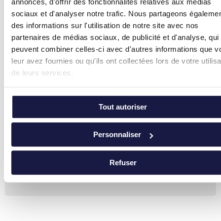
annonces, d'offrir des fonctionnalités relatives aux médias
manager. Prenez le temps d’établir votre stratégie
sociaux et d'analyser notre trafic. Nous partageons égaleme
facilitaire et testez-la au sein de votre organisation. De
des informations sur l'utilisation de notre site avec nos
cette façon, un plan facilitaire stratégique bien conçu et
partenaires de médias sociaux, de publicité et d'analyse, qui
mis en place offrira une plus-value importante à votre
peuvent combiner celles-ci avec d'autres informations que v
organisation.
leur avez fournies ou qu'ils ont collectées lors de votre utilisa
Source :
de leurs services.
centrumfacilitair.nl/basiskennis/strategischfacilitairman
Tout autoriser
Envie d’en savoir plus ?
Personnaliser
Vous souhaitez vous développer en
professionnel du facility management ? Suivez
notre formation pratique ‘
Facility Management
Refuser
de A à Z
‘ !