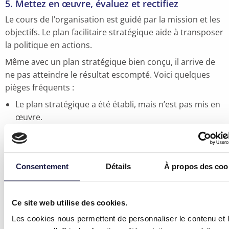
5. Mettez en œuvre, évaluez et rectifiez
Le cours de l’organisation est guidé par la mission et les
objectifs. Le plan facilitaire stratégique aide à transposer
la politique en actions.
Même avec un plan stratégique bien conçu, il arrive de
ne pas atteindre le résultat escompté. Voici quelques
pièges fréquents :
Le plan stratégique a été établi, mais n’est pas mis en
œuvre.
Le plan stratégique a été établi sans y impliquer le
management.
Le plan stratégique n’est pas supporté par
Consentement
Détails
À propos des coo
l’organisation ou est jugé irréaliste.
Le plan stratégique n’est pas adapté et est considéré
comme un document indépendant et non comme un
Ce site web utilise des cookies.
document d’orientation.
Les cookies nous permettent de personnaliser le contenu et 
Soyez conscient de ces pièges en tant que facility