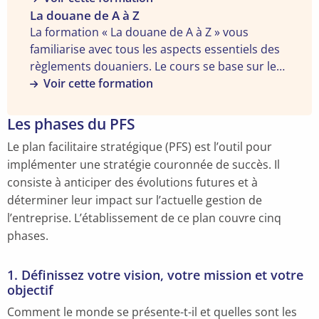
des
Voir
fournisseur pour l’exécution de votre marché.
La douane de A à Z
marchés
la
Après ce cours, vous serez devenu maître dans
La formation « La douane de A à Z » vous
publics
formation
l’art des adjudications et connaîtrez
familiarise avec tous les aspects essentiels des
de
"La
parfaitement la réglementation en vigueur
règlements douaniers. Le cours se base sur le
A
douane
grâce à l’expertise de professeurs qui ont fait de
code douanier et vous y apprendrez tout ce que
Voir cette formation
à
de
cette matière leur travail quotidien.
vous devez savoir sur les règlements douaniers,
Z"
A
l'administration, les méthodes de travail et les
Les phases du PFS
à
éventuelles complications. Les connaissances et
Le plan facilitaire stratégique (PFS) est l’outil pour
Z"
les techniques apprises sont illustrées par des
implémenter une stratégie couronnée de succès. Il
exemples concrets et des études de cas.
consiste à anticiper des évolutions futures et à
déterminer leur impact sur l’actuelle gestion de
l’entreprise. L’établissement de ce plan couvre cinq
phases.
1. Définissez votre vision, votre mission et votre
objectif
Comment le monde se présente-t-il et quelles sont les