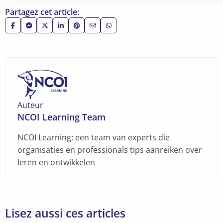
Partagez cet article:
Share
Partager
Share
Share
Share
Partager
Partager
on
via
on
on
on
via
via
Facebook
Facebook
X
LinkedIn
Pinterest
e-
WhatsApp
Messenger
mail
Auteur
NCOI Learning Team
NCOI Learning: een team van experts die
organisaties en professionals tips aanreiken over
leren en ontwikkelen
Lisez aussi ces articles