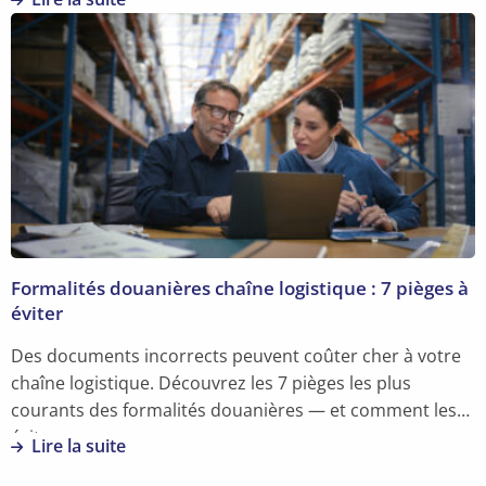
En
savoir
plus
sur
7
compétences
clés
pour
le
facility
manager
Formalités douanières chaîne logistique : 7 pièges à
éviter
Des documents incorrects peuvent coûter cher à votre
chaîne logistique. Découvrez les 7 pièges les plus
courants des formalités douanières — et comment les
éviter.
Lire la suite
En