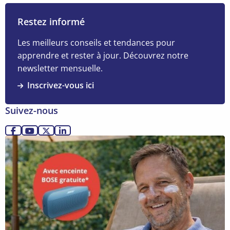
savoir
plus
Restez informé
sur
Formalités
Les meilleurs conseils et tendances pour
douanières
apprendre et rester à jour. Découvrez notre
chaîne
newsletter mensuelle.
logistique
Inscrivez-vous ici
:
7
Suivez-nous
pièges
à
Allez
Allez
Allez
Allez
éviter
Lire
sur
sur
sur
sur
la
Facebook
YouTube
X
LinkedIn
suite