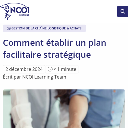
Se
bu
GESTION DE LA CHAÎNE LOGISTIQUE & ACHATS
Comment établir un plan
facilitaire stratégique
Temps
2 décembre 2024
< 1
minute
de
Écrit par NCOI Learning Team
lecture
de
l'article: