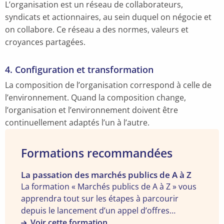
L’organisation est un réseau de collaborateurs,
syndicats et actionnaires, au sein duquel on négocie et
on collabore. Ce réseau a des normes, valeurs et
croyances partagées.
4. Configuration et transformation
La composition de l’organisation correspond à celle de
l’environnement. Quand la composition change,
l’organisation et l’environnement doivent être
continuellement adaptés l’un à l’autre.
Formations recommandées
Voir
La passation des marchés publics de A à Z
la
La formation « Marchés publics de A à Z » vous
formation
apprendra tout sur les étapes à parcourir
"La
depuis le lancement d’un appel d’offres
passation
conforme au marché jusqu’au choix du meilleur
Voir cette formation