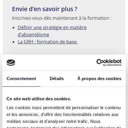
Envie d’en savoir plus ?
Inscrivez-vous dès maintenant à la formation :
Définir une stratégie en matière
d’absentéisme
La GRH : formation de base.
Formations pertinentes
Consentement
Détails
À propos des cookies
Voir
Sélection et recrutement : formation de
base
la
Ce site web utilise des cookies.
Durant la formation « Sélection et recrutement :
formation
Les cookies nous permettent de personnaliser le contenu
formation de base certifiée par Federgon »,
"Sélection
et les annonces, d'offrir des fonctionnalités relatives aux
vous apprendrez tout ce que vous devez savoir
et
médias sociaux et d'analyser notre trafic. Nous
pour exceller dans votre travail de
Voir cette formation
recrutement