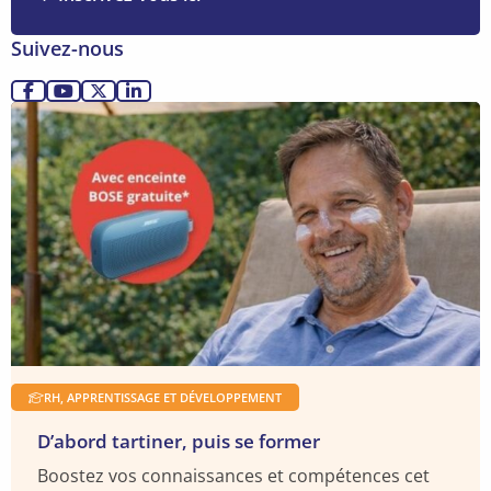
plus
:
Suivez-nous
mieux
évaluer
Allez
Allez
Allez
Allez
devient
Lire
sur
sur
sur
sur
un
la
Facebook
YouTube
X
LinkedIn
vrai
suite
levier
RH
RH, APPRENTISSAGE ET DÉVELOPPEMENT
D’abord tartiner, puis se former
Boostez vos connaissances et compétences cet