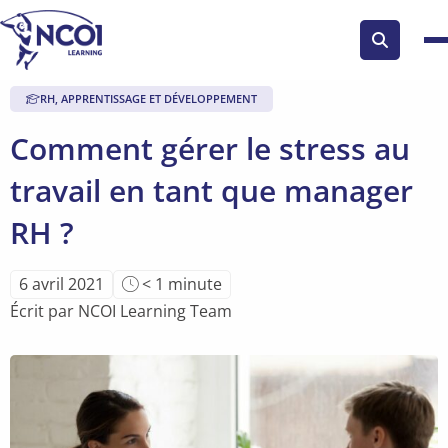
Search
button
RH, APPRENTISSAGE ET DÉVELOPPEMENT
Comment gérer le stress au
travail en tant que manager
RH ?
Temps
6 avril 2021
< 1
minute
de
Écrit par NCOI Learning Team
lecture
de
l'article: