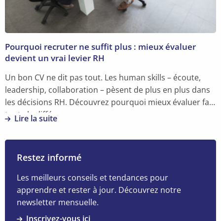
créer
la
confiance,
donner
Pourquoi recruter ne suffit plus : mieux évaluer
de
devient un vrai levier RH
l’espace
et
Un bon CV ne dit pas tout. Les human skills – écoute,
garder
leadership, collaboration – pèsent de plus en plus dans
le
les décisions RH. Découvrez pourquoi mieux évaluer fait
cap
toute la différence.
Lire la suite
En
savoir
plus
Restez informé
sur
Pourquoi
Les meilleurs conseils et tendances pour
recruter
apprendre et rester à jour. Découvrez notre
ne
newsletter mensuelle.
suffit
Inscrivez-vous ici