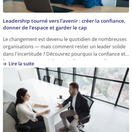
Leadership tourné vers l’avenir : créer la confiance,
donner de l’espace et garder le cap
Le changement est devenu le quotidien de nombreuses
organisations — mais comment rester un leader solide
dans l'incertitude ? Découvrez pourquoi la confiance et
l'empowerment sont des compétences concrètes, pas
Lire la suite
de simples valeurs.
En
savoir
plus
sur
Leadership
tourné
vers
l’avenir
: