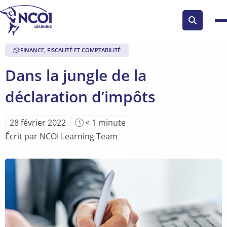
Search
button
FINANCE, FISCALITÉ ET COMPTABILITÉ
Dans la jungle de la
déclaration d’impôts
Temps
28 février 2022
< 1
minute
de
Écrit par NCOI Learning Team
lecture
de
l'article: