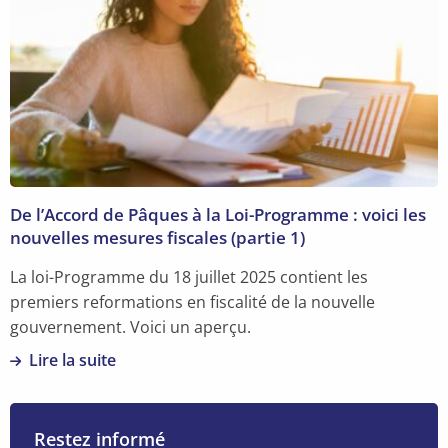
plus
sur
Finance
est
partout
–
pourquoi
la
compréhension
De l’Accord de Pâques à la Loi-Programme : voici les
financière
nouvelles mesures fiscales (partie 1)
est
essentielle
La loi-Programme du 18 juillet 2025 contient les
pour
premiers reformations en fiscalité de la nouvelle
les
gouvernement. Voici un aperçu.
managers
Lire la suite
En
savoir
plus
Restez informé