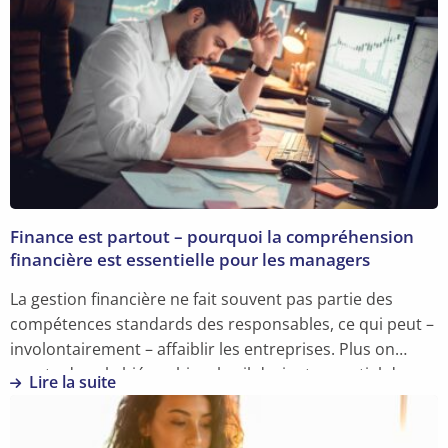
Finance est partout – pourquoi la compréhension
financière est essentielle pour les managers
La gestion financière ne fait souvent pas partie des
compétences standards des responsables, ce qui peut –
involontairement – affaiblir les entreprises. Plus on
monte dans la hiérarchie, plus il devient essentiel de
Lire la suite
comprendre l’histoire financière de son entreprise ou
En
organisation.
savoir