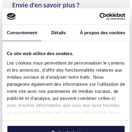
Envie d’en savoir plus ?
Vous aimeriez rafraîchir vos connaissances sur
les nouveautés fiscales de 2020 et 2021 ? Vous
n’ignorerez plus rien sur le sujet après la
Consentement
Détails
À propos des cookies
formation
Actualisation de la fiscalité 2022
.
Ce site web utilise des cookies.
Biografie
Les cookies nous permettent de personnaliser le contenu
et les annonces, d'offrir des fonctionnalités relatives aux
Steve Cocriamont est formateur et consultant
médias sociaux et d'analyser notre trafic. Nous
indépendant. Il a passé plus de 15 années dans le
partageons également des informations sur l'utilisation de
service d’étude et de formations d’une compagnie
notre site avec nos partenaires de médias sociaux, de
d’assurance-vie. Il est spécialisé dans les matières
publicité et d'analyse, qui peuvent combiner celles-ci
suivantes : l’impôt des personnes physiques,
avec d'autres informations que vous leur avez fournies
l’assurance-vie, le second pilier de pension et le planning
ou qu'ils ont collectées lors de votre utilisation de leurs
successoral. Il est également le coordinateur de la
services.
version francophone de l’ouvrage fiscal reconnu «
Manuel des services fiscaux pratiques. »