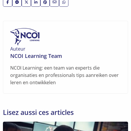
Share
Partager
Share
Share
Share
Partager
Partager
on
via
on
on
on
via
via
Facebook
Facebook
X
LinkedIn
Pinterest
e-
WhatsApp
Messenger
mail
Auteur
NCOI Learning Team
NCOI Learning: een team van experts die
organisaties en professionals tips aanreiken over
leren en ontwikkelen
Lisez aussi ces articles