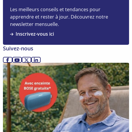
sur
De
Les meilleurs conseils et tendances pour
l’Accord
apprendre et rester à jour. Découvrez notre
de
newsletter mensuelle.
Pâques
Inscrivez-vous ici
à
la
Suivez-nous
Loi-
Programme
Allez
Allez
Allez
Allez
:
Lire
sur
sur
sur
sur
voici
la
Facebook
YouTube
X
LinkedIn
les
suite
nouvelles
mesures
fiscales
(partie
1)