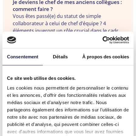
Voir
Je deviens le chef de mes anciens collègues :
comment faire ?
la
Vous êtes passé(e) du statut de simple
formation
collaborateur à celui de chef d’équipe ? 4
"Je
éléments joueront un rôle crucial dans le cadre
deviens
de votre nouvelle fonction : l’assurance, le
Voir cette formation
le
Voir
positionnement, la reconnaissance et
People management : formation au
chef
leadership
la
l’acceptation de la part de vos collègues. La
de
Consentement
Détails
À propos des cookies
Vous voulez optimaliser votre façon de gérer
formation
formation « Je deviens le chef de mes anciens
mes
votre équipe ? Vous cherchez des points de
"People
collègues : comment faire » vous permet
anciens
repères dans la complexité de votre fonction de
management
d’acquérir les compétences nécessaires à
collègues
Ce site web utilise des cookies.
cadre ? La formation « People management :
Voir cette formation
:
l’exercice de ce poste en une journée
:
Les cookies nous permettent de personnaliser le contenu
formation au leadership » est faite pour vous !
formation
seulement. Vous repartez avec un plan d’action
comment
et les annonces, d'offrir des fonctionnalités relatives aux
En 4 jours, vous parcourez le cycle complet d’un
au
bien précis, qui vous aidera à vous positionner
faire
médias sociaux et d'analyser notre trafic. Nous
dirigeant : recrutement, formation, coaching,
leadership"
par rapport à vos collègues. De plus, vous savez
?"
partageons également des informations sur l'utilisation de
feed-back, évaluation, développement, etc.
parfaitement en quoi consiste la gestion
Partagez cet article:
notre site avec nos partenaires de médias sociaux, de
d’équipe et vous avez vraiment envie d’exercer
Share
Partager
Share
Share
Share
Partager
Partager
publicité et d'analyse, qui peuvent combiner celles-ci
votre nouveau métier.
on
via
on
on
on
via
via
avec d'autres informations que vous leur avez fournies
Facebook
Facebook
X
LinkedIn
Pinterest
e-
WhatsApp