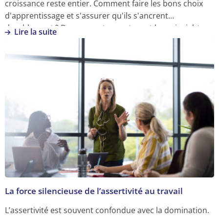
croissance reste entier. Comment faire les bons choix
d'apprentissage et s'assurer qu'ils s'ancrent
durablement ? Deux expertes partagent leurs insights.
Lire la suite
En
savoir
plus
sur
Temps
turbulents
:
misez
sur
des
choix
d’apprentissage
judicieux
La force silencieuse de l’assertivité au travail
L’assertivité est souvent confondue avec la domination.