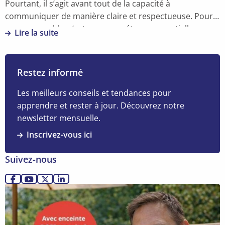
Pourtant, il s’agit avant tout de la capacité à
communiquer de manière claire et respectueuse. Pour
un responsable, c’est une compétence essentielle.
Lire la suite
Lorsque vous exprimez vos besoins de manière
En
transparente et que vous respectez ceux de vos
savoir
collaborateurs, vous instaurez un climat de confiance,
plus
Restez informé
de sérénité et d’efficacité dans votre équipe.
sur
La
Les meilleurs conseils et tendances pour
force
apprendre et rester à jour. Découvrez notre
silencieuse
newsletter mensuelle.
de
Inscrivez-vous ici
l’assertivité
au
Suivez-nous
travail
Allez
Allez
Allez
Allez
Lire
sur
sur
sur
sur
la
Facebook
YouTube
X
LinkedIn
suite