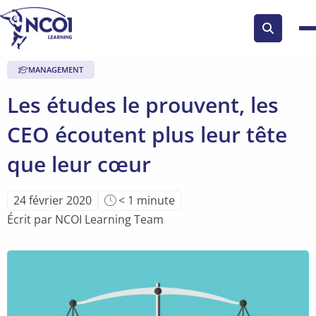
Search
button
MANAGEMENT
Les études le prouvent, les
CEO écoutent plus leur tête
que leur cœur
Temps
24 février 2020
< 1
minute
de
Écrit par NCOI Learning Team
lecture
de
l'article: