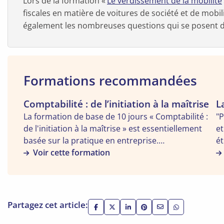
Lors de la formation «
Le verdissement de la mobilité
fiscales en matière de voitures de société et de mobili
également les nombreuses questions qui se posent dé
Formations recommandées
Voir
Comptabilité : de l’initiation à la maîtrise
Vo
L
la
la
La formation de base de 10 jours « Comptabilité :
"P
formation
fo
de l'initiation à la maîtrise » est essentiellement
et
"Comptabilité
"L
basée sur la pratique en entreprise.
ét
:
T
L'enregistrement comptable des opérations les
Voir cette formation
do
de
d
plus fréquentes y est analysé et mis en pratique,
ap
l’initiation
A
notamment les opérations d'achats et de ventes,
ri
à
à
les paiements et les encaissements de factures, les
su
la
Z"
opérations avec TVA et les liens avec la déclaration
fa
Partagez cet article:
maîtrise"
Share
Share
Share
Share
Partager
Partager
périodique à la TVA, la comptabilisation, les
on
on
on
on
via
via