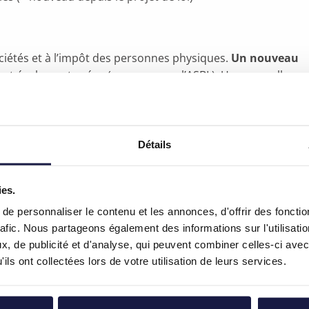
ociétés et à l’impôt des personnes physiques.
Un nouveau
est également prévu (comme pour l’ASBL). Une nouvelle
aux frais des voitures de société qui émettent du CO2 et
vier 2026. Aucune période de transition n’est donc prévue
res avec émissions et à partir de 2027 pour les voitures
Détails
lectriques,
l’installation de bornes de recharge est
ies.
rne de recharge à leur domicile entre le 1er septembre
e personnaliser le contenu et les annonces, d'offrir des fonctio
ction d’impôt sur l’investissement.
rafic. Nous partageons également des informations sur l'utilisati
charge accessible au public entre le 1er septembre 2021
, de publicité et d'analyse, qui peuvent combiner celles-ci avec
éduction de frais majorée. Ici aussi, le principe selon
ils ont collectées lors de votre utilisation de leurs services.
plique : la déduction des frais sera supprimée
ombre de stations de recharge.