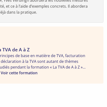
», Yves Verdingh abordera les nouvelles mesures
té, et ce à l’aide d’exemples concrets. Il abordera
jà dans la pratique.
ir
a TVA de A à Z
rincipes de base en matière de TVA, facturation
rmation
 déclaration à la TVA sont autant de thèmes
a
udiés pendant la formation « La TVA de A à Z »
VA
nt un des objectifs majeurs est de vous
Voir cette formation
e
prendre à évaluer – pour votre entreprise –
sques et opportunités en matière de TVA. À la
ite de cette formation, déclaration à la TVA et
cturation n'auront plus de secret pour vous.