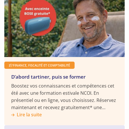
Facebook
YouTube
X
LinkedIn
suite
FINANCE, FISCALITÉ ET COMPTABILITÉ
D’abord tartiner, puis se former
Boostez vos connaissances et compétences cet
été avec une formation estivale NCOI. En
présentiel ou en ligne, vous choisissez. Réservez
maintenant et recevez gratuitement* une
enceinte BOSE Soundlink.
Lire la suite