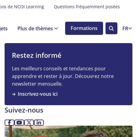
pos de NCOI Learning
Questions fréquemment posées
jets
Plus de thèmes
Formations
FR
Search
button
Restez informé
Les meilleurs conseils et tendances pour
apprendre et rester à jour. Découvrez notre
newsletter mensuelle.
Inscrivez-vous ici
Suivez-nous
Allez
Allez
Allez
Allez
Lire
sur
sur
sur
sur
la