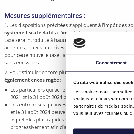
Mesures supplémentaires :
1. Les dispositions précitées s’appliquent à l’impôt des s
système fiscal relatif à l’impôt des personnes morales
taxe sera introduite à hauteur de 25 %. Elle s’appliquera 
achetées, louées ou prises en leasing à partir du 1er jan
pour cette nouvelle taxe : à partir de 2026 pour les voitu
sans émissions.
Consentement
2. Pour stimuler encore plus la promotion des voitures é
également encouragée
:
Ce site web utilise des cook
Les particuliers qui achèteront et installeront une bo
Les cookies nous permettent d
2021 et le 31 août 2024 pourront compter sur une rédu
sociaux et d'analyser notre t
Les entreprises qui investissent dans une borne de re
partenaires de médias sociaux
et le 31 août 2024 peuvent également compter sur une d
vous leur avez fournies ou qu'
lequel « les plus rapides sont les plus avantagés » s’ap
progressivement afin d’accélérer l’augmentation du n