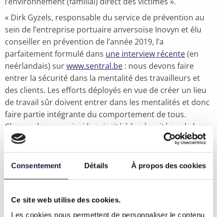
l’environnement (familial) direct des victimes ».
« Dirk Gyzels, responsable du service de prévention au
sein de l’entreprise portuaire anversoise Inovyn et élu
conseiller en prévention de l’année 2019, l’a
parfaitement formulé dans
une interview récente
(en
neérlandais) sur
www.sentral.be
: nous devons faire
entrer la sécurité dans la mentalité des travailleurs et
des clients. Les efforts déployés en vue de créer un lieu
de travail sûr doivent entrer dans les mentalités et donc
faire partie intégrante du comportement de tous.
Chacun donnera ainsi la priorité à la sécurité sur la base
de ses convictions personnelles, sans aucune contrainte
(‘Je veux’ plutôt que ‘je dois’). Je ne pourrais pas mieux le
formuler ».
Consentement
Détails
À propos des cookies
« Je prends souvent l’exemple du port d’un uniforme,
d’un casque et de gants (ignifuges) sur les chantiers de
Ce site web utilise des cookies.
construction. Par manque d’expérience, les jeunes
travailleurs sont généralement peu convaincus de
Les cookies nous permettent de personnaliser le contenu