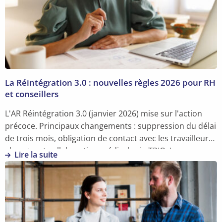
La Réintégration 3.0 : nouvelles règles 2026 pour RH
et conseillers
L'AR Réintégration 3.0 (janvier 2026) mise sur l'action
précoce. Principaux changements : suppression du délai
de trois mois, obligation de contact avec les travailleurs
absents, et collaboration médicale via TRIO. Les
Lire la suite
employeurs doivent adapter leur règlement de travail.
En
savoir
plus
sur
La