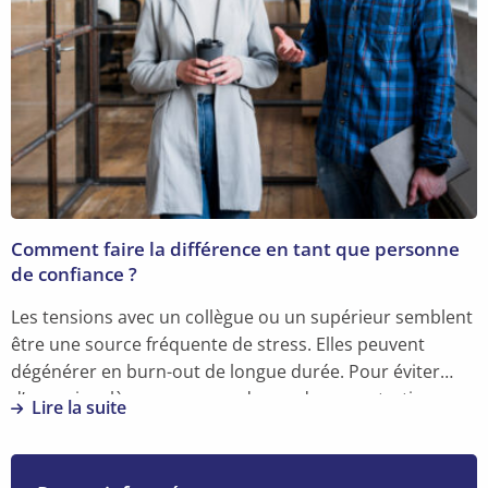
Réintégration
3.0
:
nouvelles
règles
2026
pour
RH
et
conseillers
Comment faire la différence en tant que personne
de confiance ?
Les tensions avec un collègue ou un supérieur semblent
être une source fréquente de stress. Elles peuvent
dégénérer en burn-out de longue durée. Pour éviter
d’en arriver là, vous pouvez demander un entretien avec
Lire la suite
la personne de confiance. Celle-ci vous écoute et
En
explique les différentes possibilités d’intervention.
savoir
Evelien Buseyne, conseillère en prévention en aspects
plus