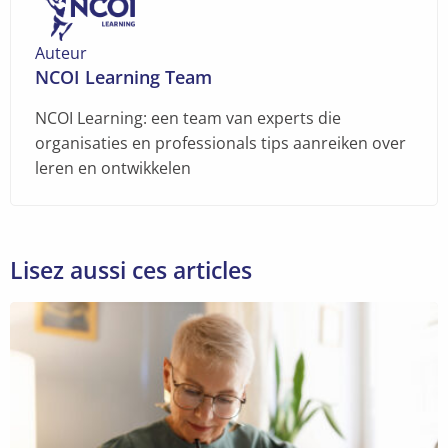
environnement de travail productif et sûr.
la formation !
Auteur
NCOI Learning Team
NCOI Learning: een team van experts die
organisaties en professionals tips aanreiken over
leren en ontwikkelen
Lisez aussi ces articles