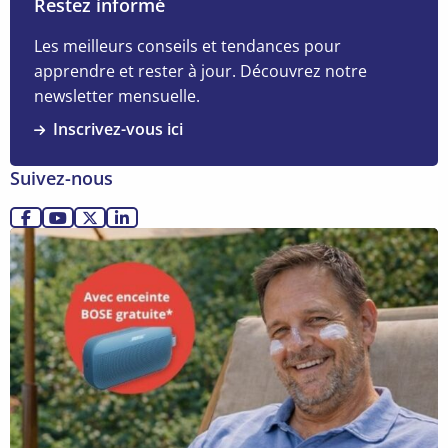
Restez informé
psychosociaux, nous en parle.
sur
Comment
Les meilleurs conseils et tendances pour
faire
apprendre et rester à jour. Découvrez notre
la
newsletter mensuelle.
différence
Inscrivez-vous ici
en
tant
Suivez-nous
que
personne
Allez
Allez
Allez
Allez
de
Lire
sur
sur
sur
sur
confiance
la
Facebook
YouTube
X
LinkedIn
?
suite