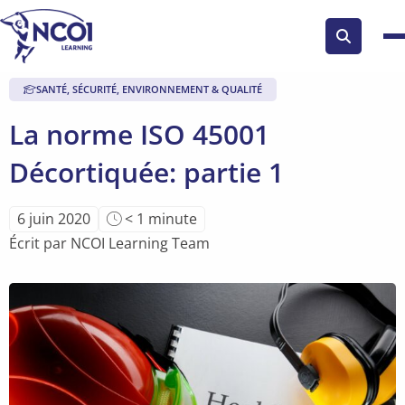
Search
button
SANTÉ, SÉCURITÉ, ENVIRONNEMENT & QUALITÉ
La norme ISO 45001
Décortiquée: partie 1
Temps
6 juin 2020
< 1
minute
de
Écrit par NCOI Learning Team
lecture
de
l'article: