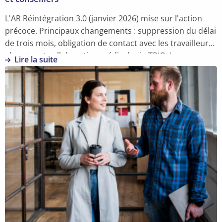
L'AR Réintégration 3.0 (janvier 2026) mise sur l'action
précoce. Principaux changements : suppression du délai
de trois mois, obligation de contact avec les travailleurs
absents, et collaboration médicale via TRIO. Les
Lire la suite
employeurs doivent adapter leur règlement de travail.
En
savoir
plus
sur
La
Réintégration
3.0
:
nouvelles
règles
2026
pour
RH