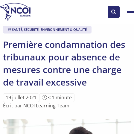
Search
button
SANTÉ, SÉCURITÉ, ENVIRONNEMENT & QUALITÉ
Première condamnation des
tribunaux pour absence de
mesures contre une charge
de travail excessive
Temps
19 juillet 2021
< 1
minute
de
Écrit par NCOI Learning Team
lecture
de
l'article: