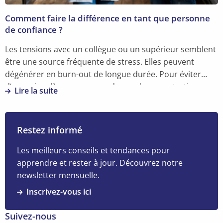
et
conseillers
Comment faire la différence en tant que personne
de confiance ?
Les tensions avec un collègue ou un supérieur semblent
être une source fréquente de stress. Elles peuvent
dégénérer en burn-out de longue durée. Pour éviter
d’en arriver là, vous pouvez demander un entretien avec
Lire la suite
la personne de confiance. Celle-ci vous écoute et
En
explique les différentes possibilités d’intervention.
savoir
Evelien Buseyne, conseillère en prévention en aspects
plus
Restez informé
psychosociaux, nous en parle.
sur
Comment
Les meilleurs conseils et tendances pour
faire
apprendre et rester à jour. Découvrez notre
la
newsletter mensuelle.
différence
Inscrivez-vous ici
en
tant
Suivez-nous
que