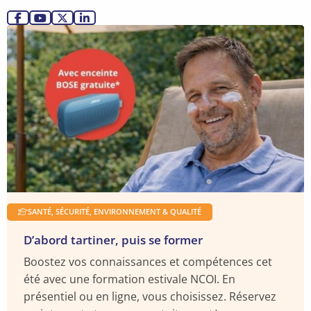
personne
Allez
Allez
Allez
Allez
de
Lire
sur
sur
sur
sur
confiance
la
Facebook
YouTube
X
LinkedIn
?
suite
SANTÉ, SÉCURITÉ, ENVIRONNEMENT & QUALITÉ
D’abord tartiner, puis se former
Boostez vos connaissances et compétences cet
été avec une formation estivale NCOI. En
présentiel ou en ligne, vous choisissez. Réservez