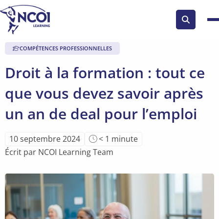
Search
button
COMPÉTENCES PROFESSIONNELLES
Droit à la formation : tout ce
que vous devez savoir après
un an de deal pour l’emploi
Temps
10 septembre 2024
< 1
minute
de
Écrit par NCOI Learning Team
lecture
de
l'article: