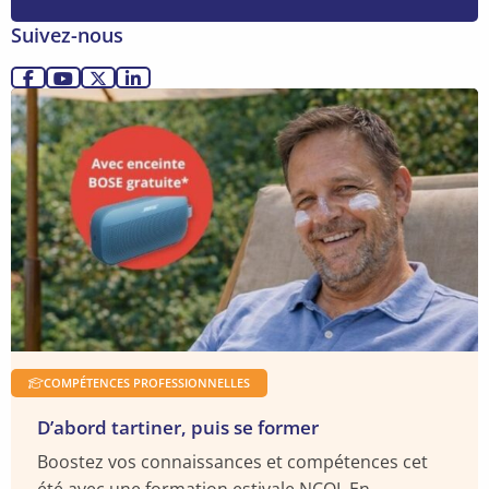
pouvoir
Suivez-nous
à
l’ère
Allez
Allez
Allez
Allez
de
Lire
sur
sur
sur
sur
l’IA
la
Facebook
YouTube
X
LinkedIn
suite
COMPÉTENCES PROFESSIONNELLES
D’abord tartiner, puis se former
Boostez vos connaissances et compétences cet
été avec une formation estivale NCOI. En