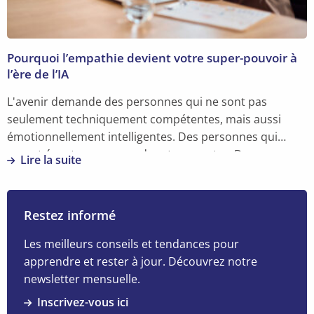
est
essentielle
dans
Pourquoi l’empathie devient votre super-pouvoir à
votre
l’ère de l’IA
carrière
L'avenir demande des personnes qui ne sont pas
seulement techniquement compétentes, mais aussi
émotionnellement intelligentes. Des personnes qui
savent écouter, comprendre et connecter. Des
Lire la suite
personnes avec de l'empathie.
En
savoir
plus
Restez informé
sur
Pourquoi
Les meilleurs conseils et tendances pour
l’empathie
apprendre et rester à jour. Découvrez notre
devient
newsletter mensuelle.
votre
Inscrivez-vous ici
super-