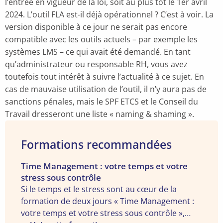
l’entrée en vigueur de la loi, soit au plus tôt le 1er avril
2024. L’outil FLA est-il déjà opérationnel ? C’est à voir. La
version disponible à ce jour ne serait pas encore
compatible avec les outils actuels – par exemple les
systèmes LMS – ce qui avait été demandé. En tant
qu’administrateur ou responsable RH, vous avez
toutefois tout intérêt à suivre l’actualité à ce sujet. En
cas de mauvaise utilisation de l’outil, il n’y aura pas de
sanctions pénales, mais le SPF ETCS et le Conseil du
Travail dresseront une liste « naming & shaming ».
Formations recommandées
Voir
Time Management : votre temps et votre
stress sous contrôle
la
Si le temps et le stress sont au cœur de la
formation
formation de deux jours « Time Management :
"Time
votre temps et votre stress sous contrôle »,
Management