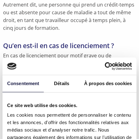
Autrement dit, une personne qui prend un crédit-temps
ou est absente pour cause de maladie a tout de même
droit, en tant que travailleur occupé à temps plein, à
cinq jours de formation.
Qu’en est-il en cas de licenciement ?
En cas de licenciement pour motif grave ou de
démission, le crédit formation expire. En cas de
licenciement avec délai de préavis, le crédit formation
peut être pris pendant le préavis sur la base d’un accord
Consentement
Détails
À propos des cookies
mutuel.
« Federal Learning Account » à partir
Ce site web utilise des cookies.
d’avril
Les cookies nous permettent de personnaliser le contenu
Nous clôturons cet article sur une dernière nouveauté :
et les annonces, d'offrir des fonctionnalités relatives aux
le « Federal Learning Account ». Il ne fait pas partie du
médias sociaux et d'analyser notre trafic. Nous
deal pour l’emploi, mais a été repris dans un projet de
partageons également des informations sur l'utilisation de