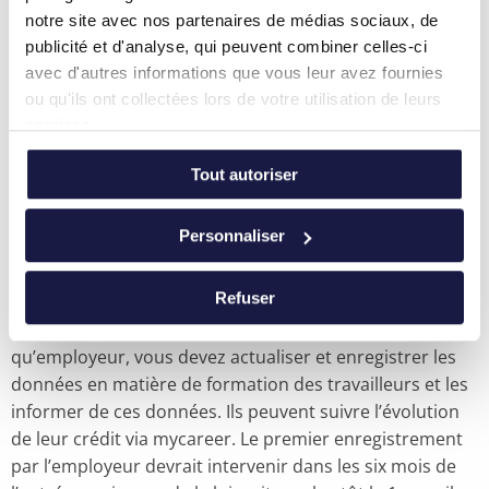
loi. Cet outil permet d’enregistrer le droit individuel à la
notre site avec nos partenaires de médias sociaux, de
formation. Étant donné la complexité de la Belgique au
publicité et d'analyse, qui peuvent combiner celles-ci
avec d'autres informations que vous leur avez fournies
niveau régional, plusieurs comptes d’apprentissage
ou qu'ils ont collectées lors de votre utilisation de leurs
existent déjà ou sont en cours de développement, par
services.
exemple au niveau wallon et au niveau sectoriel. À ceux-
ci s’ajoute le futur « Individual Learning Account » ou
Tout autoriser
compte de formation individuel instauré à la demande
de l’Union européenne. L’idée serait d’intégrer à terme
Personnaliser
les différents comptes d’apprentissage dans le « Federal
Learning Account ».
Refuser
La loi relative au FLA a été votée le 19 octobre 2023 et
l’obligation d’utiliser l’outil suit de près. En tant
qu’employeur, vous devez actualiser et enregistrer les
données en matière de formation des travailleurs et les
informer de ces données. Ils peuvent suivre l’évolution
de leur crédit via mycareer. Le premier enregistrement
par l’employeur devrait intervenir dans les six mois de