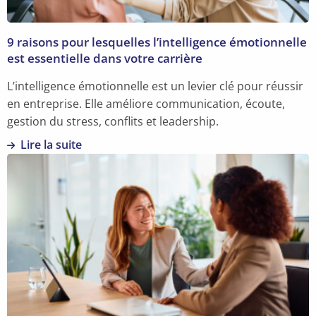
9 raisons pour lesquelles l’intelligence émotionnelle
est essentielle dans votre carrière
L’intelligence émotionnelle est un levier clé pour réussir
en entreprise. Elle améliore communication, écoute,
gestion du stress, conflits et leadership.
Lire la suite
En
savoir
plus
sur
9
raisons
pour
lesquelles
l’intelligence
émotionnelle